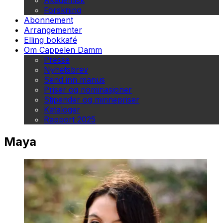
Akademisk
Forskning
Abonnement
Arrangementer
Elling bokkafé
Om Cappelen Damm
Presse
Nyhetsbrev
Send inn manus
Priser og nominasjoner
Stipender og minnepriser
Kataloger
Rapport 2025
Maya