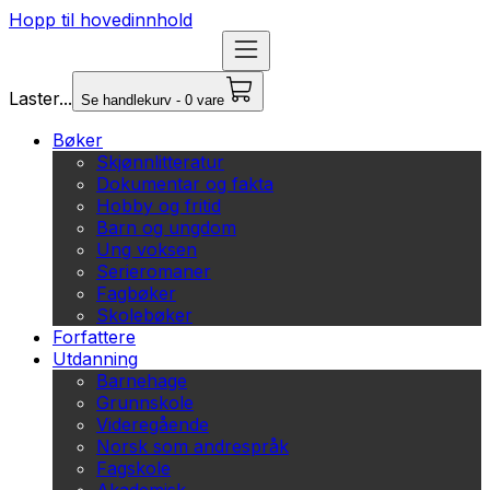
Hopp til hovedinnhold
Laster...
Se handlekurv - 0 vare
Bøker
Skjønnlitteratur
Dokumentar og fakta
Hobby og fritid
Barn og ungdom
Ung voksen
Serieromaner
Fagbøker
Skolebøker
Forfattere
Utdanning
Barnehage
Grunnskole
Videregående
Norsk som andrespråk
Fagskole