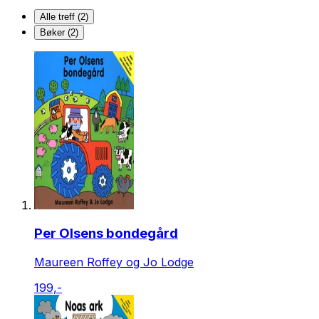
Alle treff (2)
Bøker (2)
Per Olsens bondegård
Maureen Roffey og Jo Lodge
199,-