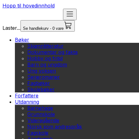
Hopp til hovedinnhold
Laster...
Se handlekurv - 0 vare
Bøker
Skjønnlitteratur
Dokumentar og fakta
Hobby og fritid
Barn og ungdom
Ung voksen
Serieromaner
Fagbøker
Skolebøker
Forfattere
Utdanning
Barnehage
Grunnskole
Videregående
Norsk som andrespråk
Fagskole