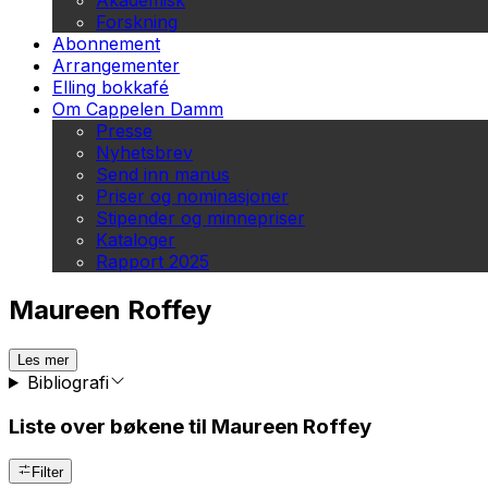
Akademisk
Forskning
Abonnement
Arrangementer
Elling bokkafé
Om Cappelen Damm
Presse
Nyhetsbrev
Send inn manus
Priser og nominasjoner
Stipender og minnepriser
Kataloger
Rapport 2025
Maureen Roffey
Les mer
Bibliografi
Liste over bøkene til Maureen Roffey
Filter