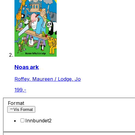
Noas ark
Roffey, Maureen / Lodge, Jo
199,-
Format
Vis Format
Innbundet
2