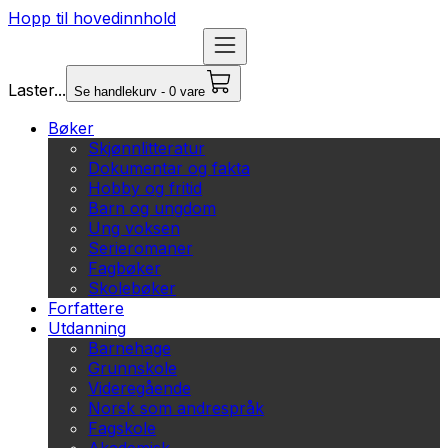
Hopp til hovedinnhold
Laster...
Se handlekurv - 0 vare
Bøker
Skjønnlitteratur
Dokumentar og fakta
Hobby og fritid
Barn og ungdom
Ung voksen
Serieromaner
Fagbøker
Skolebøker
Forfattere
Utdanning
Barnehage
Grunnskole
Videregående
Norsk som andrespråk
Fagskole