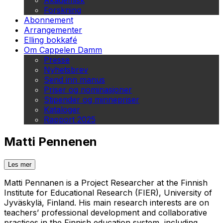
Akademisk
Forskning
Abonnement
Arrangementer
Elling bokkafé
Om Cappelen Damm
Presse
Nyhetsbrev
Send inn manus
Priser og nominasjoner
Stipender og minnepriser
Kataloger
Rapport 2025
Matti Pennenen
Les mer
Matti Pennanen is a Project Researcher at the Finnish
Institute for Educational Research (FIER), University of
Jyväskylä, Finland. His main research interests are on
teachers’ professional development and collaborative
practices in the Finnish education system, including