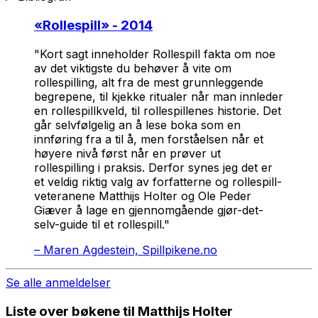
«
Rollespill
» - 2014
"Kort sagt inneholder Rollespill fakta om noe
av det viktigste du behøver å vite om
rollespilling, alt fra de mest grunnleggende
begrepene, til kjekke ritualer når man innleder
en rollespillkveld, til rollespillenes historie. Det
går selvfølgelig an å lese boka som en
innføring fra a til å, men forståelsen når et
høyere nivå først når en prøver ut
rollespilling i praksis. Derfor synes jeg det er
et veldig riktig valg av forfatterne og rollespill-
veteranene Matthijs Holter og Ole Peder
Giæver å lage en gjennomgående gjør-det-
selv-guide til et rollespill."
–
Maren Agdestein, Spillpikene.no
Se alle anmeldelser
Liste over bøkene til Matthijs Holter