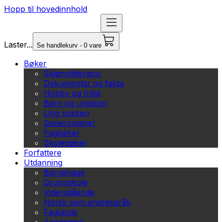
Hopp til hovedinnhold
Laster...
Se handlekurv - 0 vare
Bøker
Skjønnlitteratur
Dokumentar og fakta
Hobby og fritid
Barn og ungdom
Ung voksen
Serieromaner
Fagbøker
Skolebøker
Forfattere
Utdanning
Barnehage
Grunnskole
Videregående
Norsk som andrespråk
Fagskole