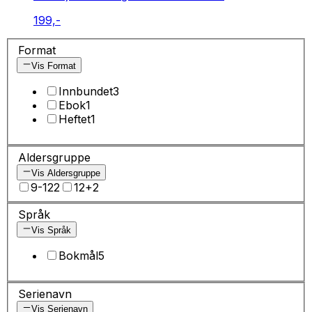
199,-
Format
Vis Format
Innbundet
3
Ebok
1
Heftet
1
Aldersgruppe
Vis Aldersgruppe
9-12
2
12+
2
Språk
Vis Språk
Bokmål
5
Serienavn
Vis Serienavn