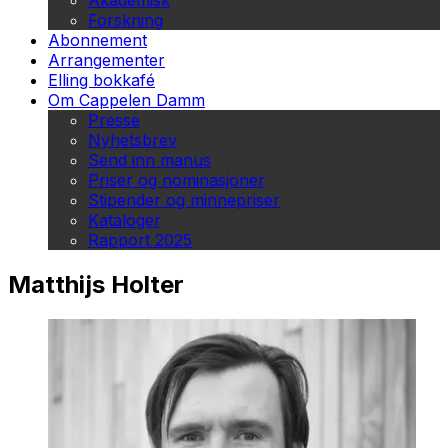
Akademisk
Forskning
Abonnement
Arrangementer
Elling bokkafé
Om Cappelen Damm
Presse
Nyhetsbrev
Send inn manus
Priser og nominasjoner
Stipender og minnepriser
Kataloger
Rapport 2025
Matthijs Holter