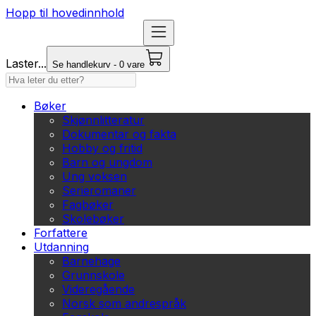
Hopp til hovedinnhold
Laster...
Se handlekurv - 0 vare
Bøker
Skjønnlitteratur
Dokumentar og fakta
Hobby og fritid
Barn og ungdom
Ung voksen
Serieromaner
Fagbøker
Skolebøker
Forfattere
Utdanning
Barnehage
Grunnskole
Videregående
Norsk som andrespråk