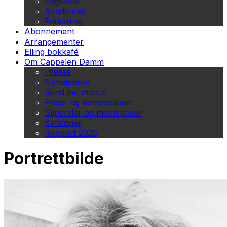
Fagskole
Akademisk
Forskning
Abonnement
Arrangementer
Elling bokkafé
Om Cappelen Damm
Presse
Nyhetsbrev
Send inn manus
Priser og nominasjoner
Stipender og minnepriser
Kataloger
Rapport 2025
Portrettbilde