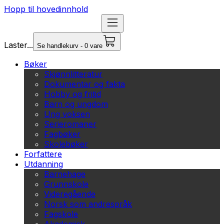
Hopp til hovedinnhold
Laster...
Se handlekurv - 0 vare
Bøker
Skjønnlitteratur
Dokumentar og fakta
Hobby og fritid
Barn og ungdom
Ung voksen
Serieromaner
Fagbøker
Skolebøker
Forfattere
Utdanning
Barnehage
Grunnskole
Videregående
Norsk som andrespråk
Fagskole