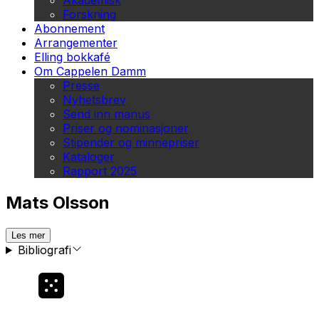
Akademisk
Forskning
Abonnement
Arrangementer
Elling bokkafé
Om Cappelen Damm
Presse
Nyhetsbrev
Send inn manus
Priser og nominasjoner
Stipender og minnepriser
Kataloger
Rapport 2025
Mats Olsson
Les mer
Bibliografi