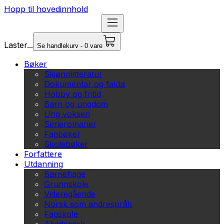
Hopp til hovedinnhold
Laster...
Se handlekurv - 0 vare
Bøker
Skjønnlitteratur
Dokumentar og fakta
Hobby og fritid
Barn og ungdom
Ung voksen
Serieromaner
Fagbøker
Skolebøker
Forfattere
Utdanning
Barnehage
Grunnskole
Videregående
Norsk som andrespråk
Fagskole