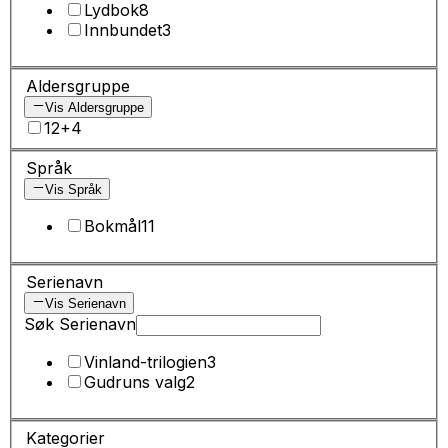
Lydbok
8
Innbundet
3
Aldersgruppe
Vis Aldersgruppe
12+
4
Språk
Vis Språk
Bokmål
11
Serienavn
Vis Serienavn
Søk Serienavn
Vinland-trilogien
3
Gudruns valg
2
Kategorier