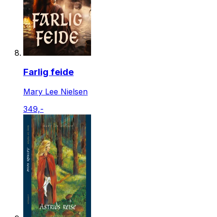
Farlig feide
Mary Lee Nielsen
349,-