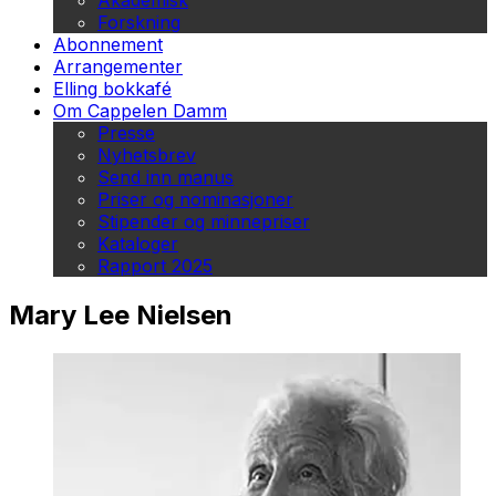
Akademisk
Forskning
Abonnement
Arrangementer
Elling bokkafé
Om Cappelen Damm
Presse
Nyhetsbrev
Send inn manus
Priser og nominasjoner
Stipender og minnepriser
Kataloger
Rapport 2025
Mary Lee Nielsen