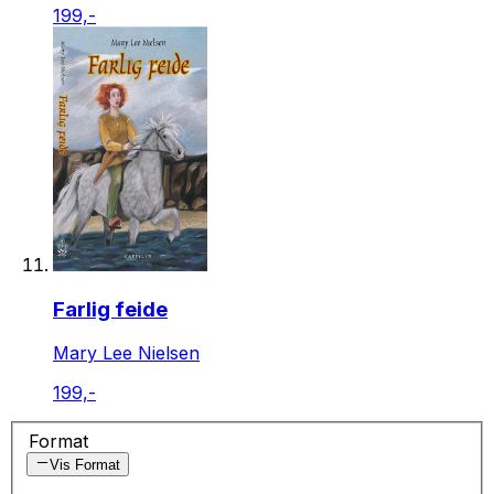
199,-
Farlig feide
Mary Lee Nielsen
199,-
Format
Vis Format