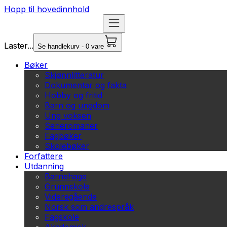
Hopp til hovedinnhold
Laster...
Se handlekurv - 0 vare
Bøker
Skjønnlitteratur
Dokumentar og fakta
Hobby og fritid
Barn og ungdom
Ung voksen
Serieromaner
Fagbøker
Skolebøker
Forfattere
Utdanning
Barnehage
Grunnskole
Videregående
Norsk som andrespråk
Fagskole