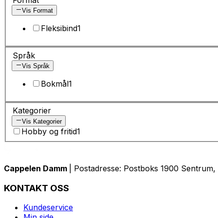
Vis Format
Fleksibind
1
Språk
Vis Språk
Bokmål
1
Kategorier
Vis Kategorier
Hobby og fritid
1
Cappelen Damm
| Postadresse: Postboks 1900 Sentrum, 
KONTAKT OSS
Kundeservice
Min side