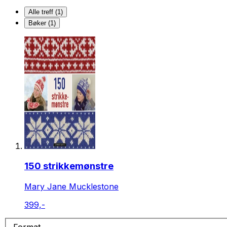
Alle treff (1)
Bøker (1)
150 strikkemønstre
Mary Jane Mucklestone
399,-
Format