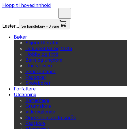
Hopp til hovedinnhold
Laster...
Se handlekurv - 0 vare
Bøker
Skjønnlitteratur
Dokumentar og fakta
Hobby og fritid
Barn og ungdom
Ung voksen
Serieromaner
Fagbøker
Skolebøker
Forfattere
Utdanning
Barnehage
Grunnskole
Videregående
Norsk som andrespråk
Fagskole