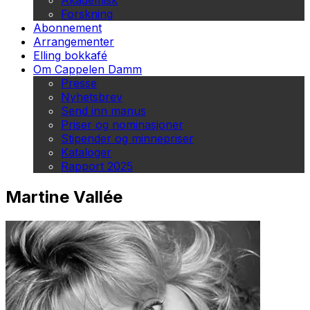
Akademisk
Forskning
Abonnement
Arrangementer
Elling bokkafé
Om Cappelen Damm
Presse
Nyhetsbrev
Send inn manus
Priser og nominasjoner
Stipender og minnepriser
Kataloger
Rapport 2025
Martine Vallée