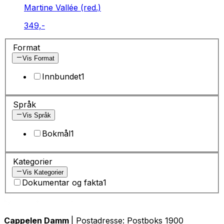
Martine Vallée (red.)
349,-
Format
Vis Format
Innbundet
1
Språk
Vis Språk
Bokmål
1
Kategorier
Vis Kategorier
Dokumentar og fakta
1
Cappelen Damm
| Postadresse: Postboks 1900