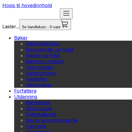
Hopp til hovedinnhold
Laster...
Se handlekurv - 0 vare
Bøker
Skjønnlitteratur
Dokumentar og fakta
Hobby og fritid
Barn og ungdom
Ung voksen
Serieromaner
Fagbøker
Skolebøker
Forfattere
Utdanning
Barnehage
Grunnskole
Videregående
Norsk som andrespråk
Fagskole