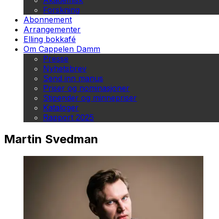
Akademisk
Forskning
Abonnement
Arrangementer
Elling bokkafé
Om Cappelen Damm
Presse
Nyhetsbrev
Send inn manus
Priser og nominasjoner
Stipender og minnepriser
Kataloger
Rapport 2025
Martin Svedman