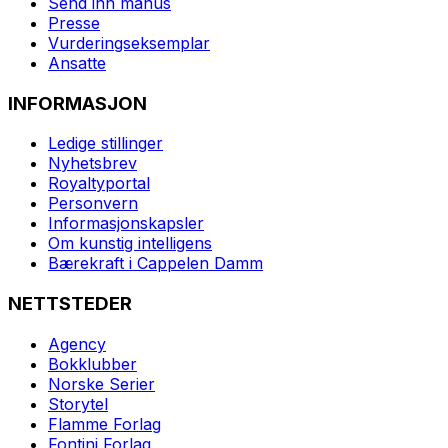
Send inn manus
Presse
Vurderingseksemplar
Ansatte
INFORMASJON
Ledige stillinger
Nyhetsbrev
Royaltyportal
Personvern
Informasjonskapsler
Om kunstig intelligens
Bærekraft i Cappelen Damm
NETTSTEDER
Agency
Bokklubber
Norske Serier
Storytel
Flamme Forlag
Fontini Forlag