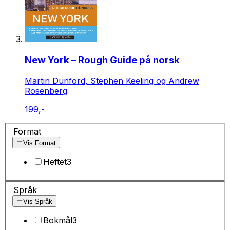
New York – Rough Guide på norsk
Martin Dunford, Stephen Keeling og Andrew
Rosenberg
199,-
Format
Vis Format
Heftet
3
Språk
Vis Språk
Bokmål
3