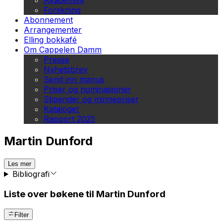
Akademisk
Forskning
Abonnement
Arrangementer
Elling bokkafé
Om Cappelen Damm
Presse
Nyhetsbrev
Send inn manus
Priser og nominasjoner
Stipender og minnepriser
Kataloger
Rapport 2025
Martin Dunford
Les mer
Bibliografi
Liste over bøkene til Martin Dunford
Filter