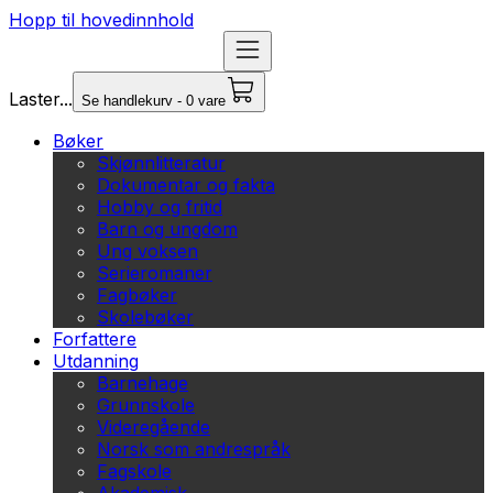
Hopp til hovedinnhold
Laster...
Se handlekurv - 0 vare
Bøker
Skjønnlitteratur
Dokumentar og fakta
Hobby og fritid
Barn og ungdom
Ung voksen
Serieromaner
Fagbøker
Skolebøker
Forfattere
Utdanning
Barnehage
Grunnskole
Videregående
Norsk som andrespråk
Fagskole