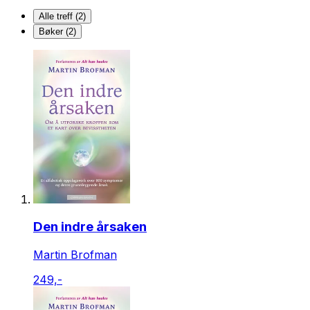
Alle treff (2)
Bøker (2)
Den indre årsaken
Martin Brofman
249,-