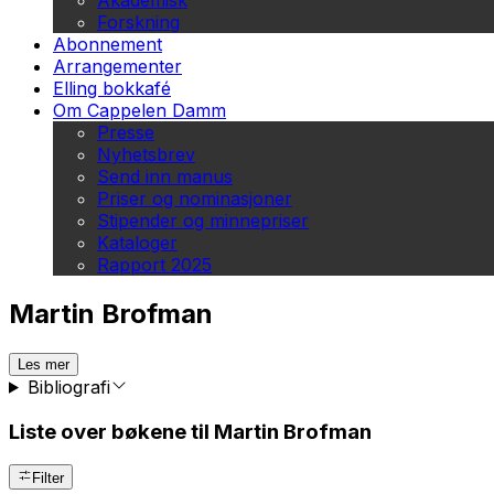
Akademisk
Forskning
Abonnement
Arrangementer
Elling bokkafé
Om Cappelen Damm
Presse
Nyhetsbrev
Send inn manus
Priser og nominasjoner
Stipender og minnepriser
Kataloger
Rapport 2025
Martin Brofman
Les mer
Bibliografi
Liste over bøkene til Martin Brofman
Filter