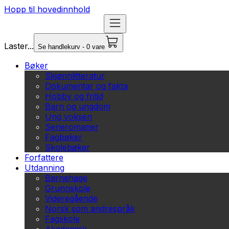
Hopp til hovedinnhold
Laster...
Se handlekurv - 0 vare
Bøker
Skjønnlitteratur
Dokumentar og fakta
Hobby og fritid
Barn og ungdom
Ung voksen
Serieromaner
Fagbøker
Skolebøker
Forfattere
Utdanning
Barnehage
Grunnskole
Videregående
Norsk som andrespråk
Fagskole