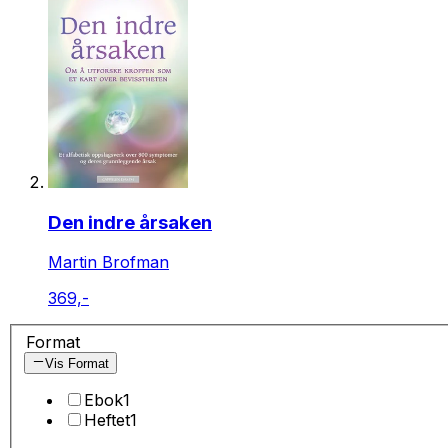
Den indre årsaken
Martin Brofman
369,-
Format
Vis Format
Ebok
1
Heftet
1