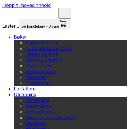
Hopp til hovedinnhold
Laster...
Se handlekurv - 0 vare
Bøker
Skjønnlitteratur
Dokumentar og fakta
Hobby og fritid
Barn og ungdom
Ung voksen
Serieromaner
Fagbøker
Skolebøker
Forfattere
Utdanning
Barnehage
Grunnskole
Videregående
Norsk som andrespråk
Fagskole