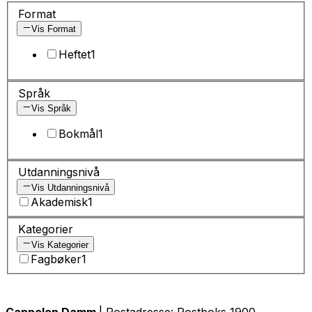
Format
Vis Format
Heftet
1
Språk
Vis Språk
Bokmål
1
Utdanningsnivå
Vis Utdanningsnivå
Akademisk
1
Kategorier
Vis Kategorier
Fagbøker
1
Cappelen Damm
| Postadresse: Postboks 1900