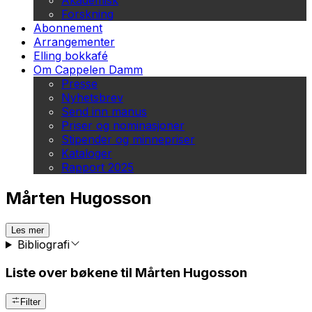
Akademisk
Forskning
Abonnement
Arrangementer
Elling bokkafé
Om Cappelen Damm
Presse
Nyhetsbrev
Send inn manus
Priser og nominasjoner
Stipender og minnepriser
Kataloger
Rapport 2025
Mårten Hugosson
Les mer
Bibliografi
Liste over bøkene til Mårten Hugosson
Filter