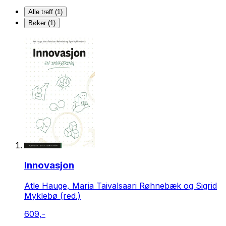
Alle treff (1)
Bøker (1)
Innovasjon
Atle Hauge, Maria Taivalsaari Røhnebæk og Sigrid
Myklebø (red.)
609,-