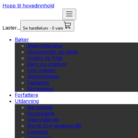
Hopp til hovedinnhold
Laster...
Se handlekurv - 0 vare
Bøker
Skjønnlitteratur
Dokumentar og fakta
Hobby og fritid
Barn og ungdom
Ung voksen
Serieromaner
Fagbøker
Skolebøker
Forfattere
Utdanning
Barnehage
Grunnskole
Videregående
Norsk som andrespråk
Fagskole