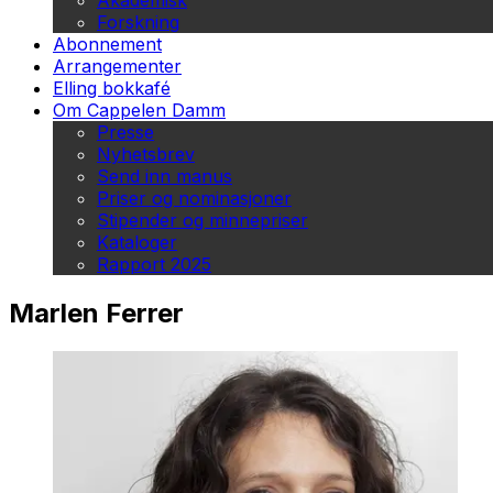
Akademisk
Forskning
Abonnement
Arrangementer
Elling bokkafé
Om Cappelen Damm
Presse
Nyhetsbrev
Send inn manus
Priser og nominasjoner
Stipender og minnepriser
Kataloger
Rapport 2025
Marlen Ferrer