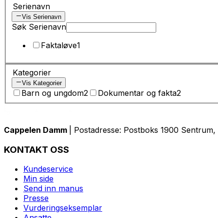
Serienavn
Vis Serienavn
Søk Serienavn
Faktaløve
1
Kategorier
Vis Kategorier
Barn og ungdom
2
Dokumentar og fakta
2
Cappelen Damm
| Postadresse: Postboks 1900 Sentrum, 
KONTAKT OSS
Kundeservice
Min side
Send inn manus
Presse
Vurderingseksemplar
Ansatte