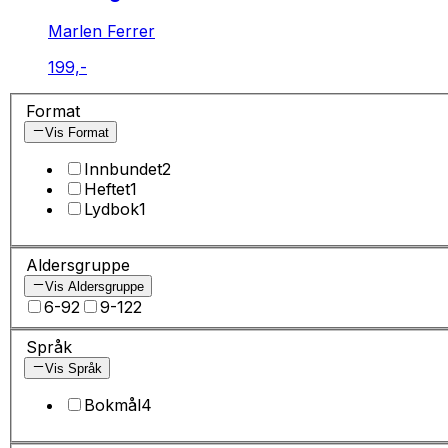
Marlen Ferrer
199,-
Format
Vis Format
Innbundet
2
Heftet
1
Lydbok
1
Aldersgruppe
Vis Aldersgruppe
6-9
2
9-12
2
Språk
Vis Språk
Bokmål
4