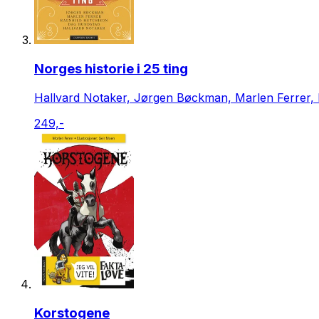
Norges historie i 25 ting
Hallvard Notaker, Jørgen Bøckman, Marlen Ferrer,
249,-
Korstogene