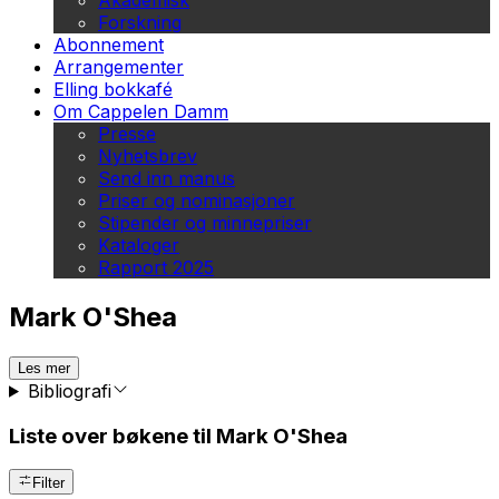
Akademisk
Forskning
Abonnement
Arrangementer
Elling bokkafé
Om Cappelen Damm
Presse
Nyhetsbrev
Send inn manus
Priser og nominasjoner
Stipender og minnepriser
Kataloger
Rapport 2025
Mark O'Shea
Les mer
Bibliografi
Liste over bøkene til Mark O'Shea
Filter