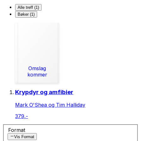
Alle treff (1)
Bøker (1)
Omslag
kommer
Krypdyr og amfibier
Mark O'Shea og Tim Halliday
379,-
Format
Vis Format