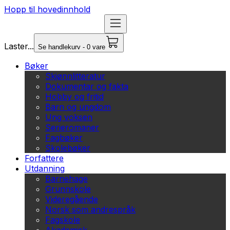
Hopp til hovedinnhold
Laster...
Se handlekurv - 0 vare
Bøker
Skjønnlitteratur
Dokumentar og fakta
Hobby og fritid
Barn og ungdom
Ung voksen
Serieromaner
Fagbøker
Skolebøker
Forfattere
Utdanning
Barnehage
Grunnskole
Videregående
Norsk som andrespråk
Fagskole