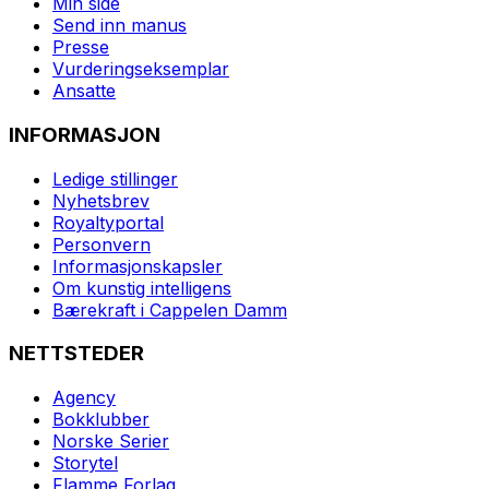
Min side
Send inn manus
Presse
Vurderingseksemplar
Ansatte
INFORMASJON
Ledige stillinger
Nyhetsbrev
Royaltyportal
Personvern
Informasjonskapsler
Om kunstig intelligens
Bærekraft i Cappelen Damm
NETTSTEDER
Agency
Bokklubber
Norske Serier
Storytel
Flamme Forlag