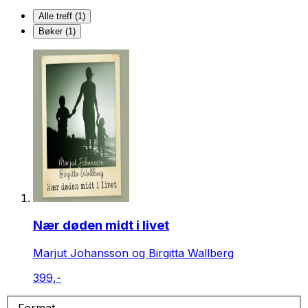
Alle treff (1)
Bøker (1)
Nær døden midt i livet
Marjut Johansson og Birgitta Wallberg
399,-
Format