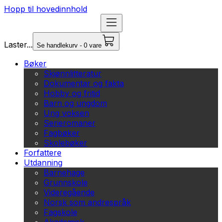
Hopp til hovedinnhold
Laster...
Se handlekurv - 0 vare
Bøker
Skjønnlitteratur
Dokumentar og fakta
Hobby og fritid
Barn og ungdom
Ung voksen
Serieromaner
Fagbøker
Skolebøker
Forfattere
Utdanning
Barnehage
Grunnskole
Videregående
Norsk som andrespråk
Fagskole