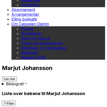
Akademisk
Forskning
Abonnement
Arrangementer
Elling bokkafé
Om Cappelen Damm
Presse
Nyhetsbrev
Send inn manus
Priser og nominasjoner
Stipender og minnepriser
Kataloger
Rapport 2025
Marjut Johansson
Les mer
Bibliografi
Liste over bøkene til Marjut Johansson
Filter