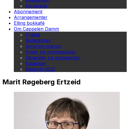
Akademisk
Forskning
Abonnement
Arrangementer
Elling bokkafé
Om Cappelen Damm
Presse
Nyhetsbrev
Send inn manus
Priser og nominasjoner
Stipender og minnepriser
Kataloger
Rapport 2025
Marit Røgeberg Ertzeid