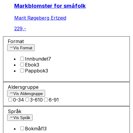
Markblomster for småfolk
Marit Røgeberg Ertzeid
229,-
Format
Vis Format
Innbundet
7
Ebok
3
Pappbok
3
Aldersgruppe
Vis Aldersgruppe
0-3
4
3-6
10
6-9
1
Språk
Vis Språk
Bokmål
13