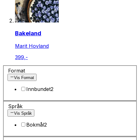
Bakeland
Marit Hovland
399,-
Format
Vis Format
Innbundet
2
Språk
Vis Språk
Bokmål
2