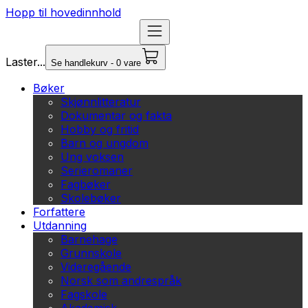
Hopp til hovedinnhold
Laster...
Se handlekurv - 0 vare
Bøker
Skjønnlitteratur
Dokumentar og fakta
Hobby og fritid
Barn og ungdom
Ung voksen
Serieromaner
Fagbøker
Skolebøker
Forfattere
Utdanning
Barnehage
Grunnskole
Videregående
Norsk som andrespråk
Fagskole