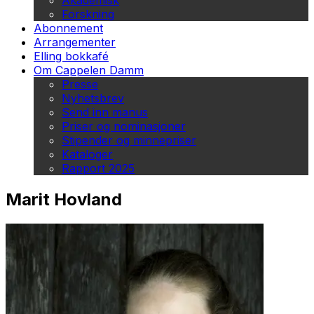
Akademisk
Forskning
Abonnement
Arrangementer
Elling bokkafé
Om Cappelen Damm
Presse
Nyhetsbrev
Send inn manus
Priser og nominasjoner
Stipender og minnepriser
Kataloger
Rapport 2025
Marit Hovland