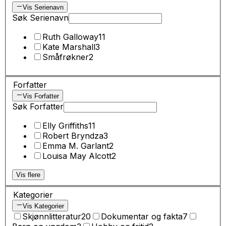
Vis Serienavn
Søk Serienavn
Ruth Galloway
11
Kate Marshall
3
Småfrøkner
2
Forfatter
Vis Forfatter
Søk Forfatter
Elly Griffiths
11
Robert Bryndza
3
Emma M. Garlant
2
Louisa May Alcott
2
Vis flere
Kategorier
Vis Kategorier
Skjønnlitteratur
20
Dokumentar og fakta
7