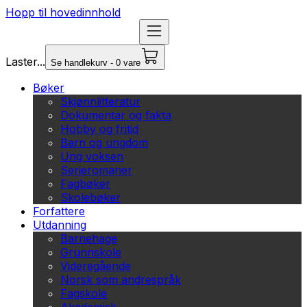
Hopp til hovedinnhold
Laster...
Se handlekurv - 0 vare
Bøker
Skjønnlitteratur
Dokumentar og fakta
Hobby og fritid
Barn og ungdom
Ung voksen
Serieromaner
Fagbøker
Skolebøker
Forfattere
Utdanning
Barnehage
Grunnskole
Videregående
Norsk som andrespråk
Fagskole