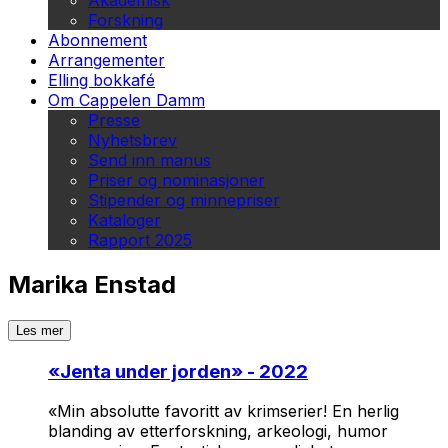
Akademisk
Forskning
Abonnement
Arrangementer
Elling bokkafé
Om Cappelen Damm
Presse
Nyhetsbrev
Send inn manus
Priser og nominasjoner
Stipender og minnepriser
Kataloger
Rapport 2025
Marika Enstad
Les mer
«
Jenta under jorden
» - 2022
«Min absolutte favoritt av krimserier! En herlig
blanding av etterforskning, arkeologi, humor