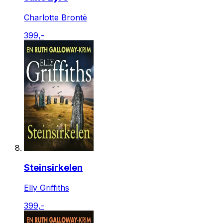
Charlotte Brontë
399,-
Steinsirkelen
Elly Griffiths
399,-