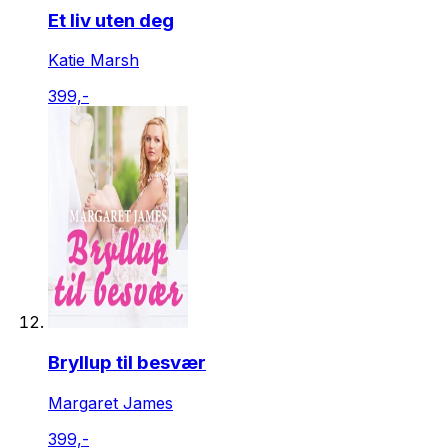
Et liv uten deg
Katie Marsh
399,-
Bryllup til besvær
Margaret James
399,-