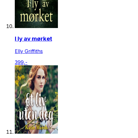
I ly av mørket
Elly Griffiths
399,-