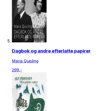
Dagbok og andre efterlatte papirer
Maria Quisling
299,-