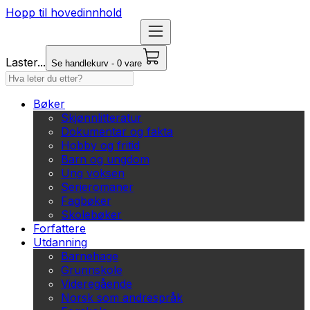
Hopp til hovedinnhold
Laster...
Se handlekurv - 0 vare
Bøker
Skjønnlitteratur
Dokumentar og fakta
Hobby og fritid
Barn og ungdom
Ung voksen
Serieromaner
Fagbøker
Skolebøker
Forfattere
Utdanning
Barnehage
Grunnskole
Videregående
Norsk som andrespråk