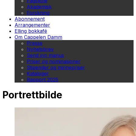
Fagskole
Akademisk
Forskning
Abonnement
Arrangementer
Elling bokkafé
Om Cappelen Damm
Presse
Nyhetsbrev
Send inn manus
Priser og nominasjoner
Stipender og minnepriser
Kataloger
Rapport 2025
Portrettbilde