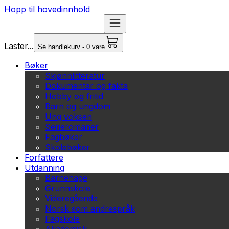
Hopp til hovedinnhold
Laster...
Se handlekurv - 0 vare
Bøker
Skjønnlitteratur
Dokumentar og fakta
Hobby og fritid
Barn og ungdom
Ung voksen
Serieromaner
Fagbøker
Skolebøker
Forfattere
Utdanning
Barnehage
Grunnskole
Videregående
Norsk som andrespråk
Fagskole