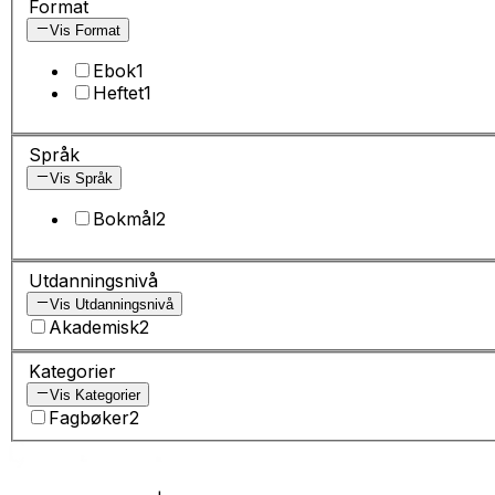
Format
Vis Format
Ebok
1
Heftet
1
Språk
Vis Språk
Bokmål
2
Utdanningsnivå
Vis Utdanningsnivå
Akademisk
2
Kategorier
Vis Kategorier
Fagbøker
2