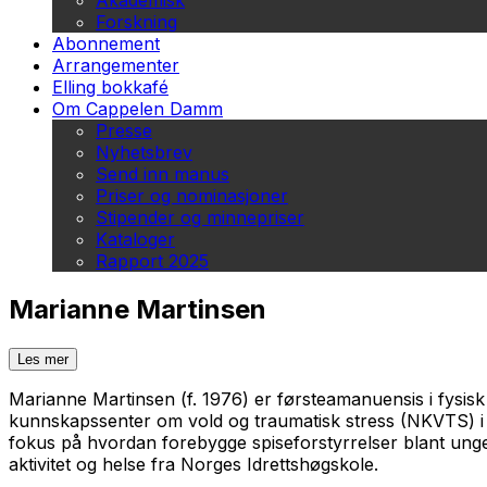
Akademisk
Forskning
Abonnement
Arrangementer
Elling bokkafé
Om Cappelen Damm
Presse
Nyhetsbrev
Send inn manus
Priser og nominasjoner
Stipender og minnepriser
Kataloger
Rapport 2025
Marianne Martinsen
Les mer
Marianne Martinsen (f. 1976) er førsteamanuensis i fysisk
kunnskapssenter om vold og traumatisk stress (NKVTS) i 
fokus på hvordan forebygge spiseforstyrrelser blant unge 
aktivitet og helse fra Norges Idrettshøgskole.