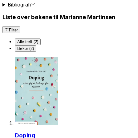
Bibliografi
Liste over bøkene til Marianne Martinsen
Filter
Alle treff (2)
Bøker (2)
Doping