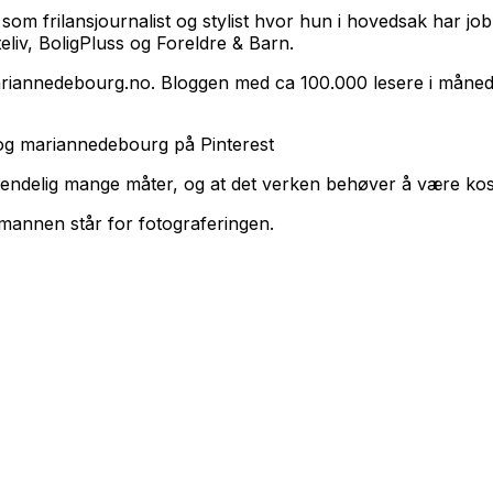
som frilansjournalist og stylist hvor hun i hovedsak har j
liv, BoligPluss og Foreldre & Barn.
å mariannedebourg.no. Bloggen med ca 100.000 lesere i mån
g mariannedebourg på Pinterest
endelig mange måter, og at det verken behøver å være kost
mannen står for fotograferingen.