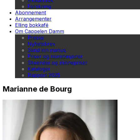
Akademisk
Forskning
Abonnement
Arrangementer
Elling bokkafé
Om Cappelen Damm
Presse
Nyhetsbrev
Send inn manus
Priser og nominasjoner
Stipender og minnepriser
Kataloger
Rapport 2025
Marianne de Bourg