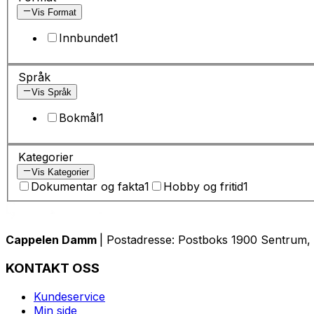
Vis Format
Innbundet
1
Språk
Vis Språk
Bokmål
1
Kategorier
Vis Kategorier
Dokumentar og fakta
1
Hobby og fritid
1
Cappelen Damm
| Postadresse: Postboks 1900 Sentrum, 
KONTAKT OSS
Kundeservice
Min side