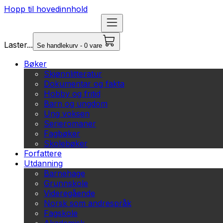
Hopp til hovedinnhold
Laster...
Se handlekurv - 0 vare
Bøker
Skjønnlitteratur
Dokumentar og fakta
Hobby og fritid
Barn og ungdom
Ung voksen
Serieromaner
Fagbøker
Skolebøker
Forfattere
Utdanning
Barnehage
Grunnskole
Videregående
Norsk som andrespråk
Fagskole