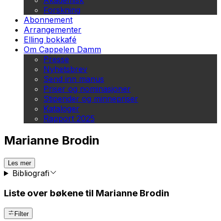
Akademisk
Forskning
Abonnement
Arrangementer
Elling bokkafé
Om Cappelen Damm
Presse
Nyhetsbrev
Send inn manus
Priser og nominasjoner
Stipender og minnepriser
Kataloger
Rapport 2025
Marianne Brodin
Les mer
Bibliografi
Liste over bøkene til Marianne Brodin
Filter