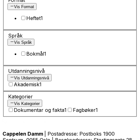
Vis Format
Heftet
1
Språk
Vis Språk
Bokmål
1
Utdanningsnivå
Vis Utdanningsnivå
Akademisk
1
Kategorier
Vis Kategorier
Dokumentar og fakta
1
Fagbøker
1
Cappelen Damm
| Postadresse: Postboks 1900
Sentrum, 0055 Oslo | Besøksadresse: Stortingsgata 28,