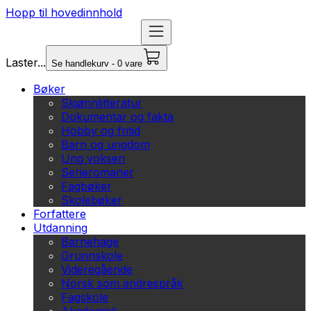
Hopp til hovedinnhold
Laster...
Se handlekurv - 0 vare
Bøker
Skjønnlitteratur
Dokumentar og fakta
Hobby og fritid
Barn og ungdom
Ung voksen
Serieromaner
Fagbøker
Skolebøker
Forfattere
Utdanning
Barnehage
Grunnskole
Videregående
Norsk som andrespråk
Fagskole