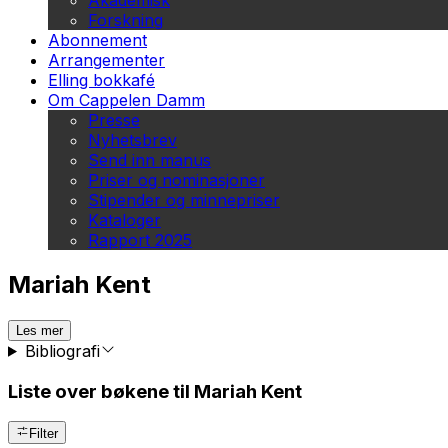
Akademisk
Forskning
Abonnement
Arrangementer
Elling bokkafé
Om Cappelen Damm
Presse
Nyhetsbrev
Send inn manus
Priser og nominasjoner
Stipender og minnepriser
Kataloger
Rapport 2025
Mariah Kent
Les mer
Bibliografi
Liste over bøkene til Mariah Kent
Filter