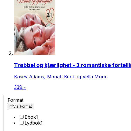
Trøbbel og kjærlighet - 3 romantiske fortell
Kasey Adams, Mariah Kent og Vella Munn
339,-
Format
Vis Format
Ebok
1
Lydbok
1