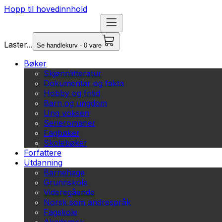
Hopp til hovedinnhold
Laster...
Se handlekurv - 0 vare
Bøker
Skjønnlitteratur
Dokumentar og fakta
Hobby og fritid
Barn og ungdom
Ung voksen
Serieromaner
Fagbøker
Skolebøker
Forfattere
Utdanning
Barnehage
Grunnskole
Videregående
Norsk som andrespråk
Fagskole