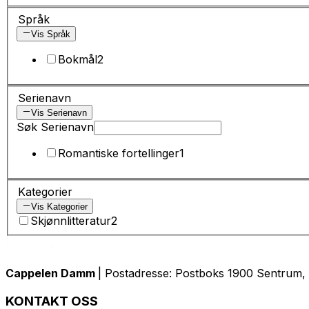
Språk
Vis Språk
Bokmål
2
Serienavn
Vis Serienavn
Søk Serienavn
Romantiske fortellinger
1
Kategorier
Vis Kategorier
Skjønnlitteratur
2
Cappelen Damm
| Postadresse: Postboks 1900 Sentrum, 
KONTAKT OSS