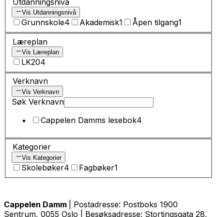
Utdanningsnivå
Vis Utdanningsnivå
Grunnskole
4
Akademisk
1
Åpen tilgang
1
Læreplan
Vis Læreplan
LK20
4
Verknavn
Vis Verknavn
Søk Verknavn
Cappelen Damms lesebok
4
Kategorier
Vis Kategorier
Skolebøker
4
Fagbøker
1
Cappelen Damm
| Postadresse: Postboks 1900
Sentrum, 0055 Oslo | Besøksadresse: Stortingsgata 28,