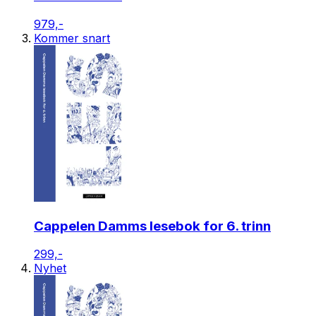
979,-
Kommer snart
Cappelen Damms lesebok for 6. trinn
299,-
Nyhet