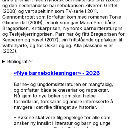
og den nederlandske barnebokprisen Zilveren Griffel
(2008) og vart spelt inn som TV-serie i 2011.
Gjennombrotet som forfattar kom med romanen
Tonje
Glimmerdal
(2009), ei bok som gav Maria Parr både
Brageprisen, Kritikarprisen, Nynorsk barnelitteraturpris
og Teskjekjerringprisen. Parr har òg fått Brageprisen for
Keeperen og havet
(2017), ein frittståande oppfølgjar til
Vaffelhjarte
, og for
Oskar og eg. Alla plassane vi er
(2023).
Bibliografi
«
Nye barneboklesninger
» - 2026
Barne- og ungdomslitteraturen er mangfaldig,
og omfattar både teikneseriar og raptekstar.
Nå kjem to nye bøker som skal hjelpe
formidlarar, forskarar og andre interesserte å
navigere i det rike tilfanget av historier.
– Bøkene skal vere tilgjengelege for alle som
ønsker ny innsikt i litteratur og barn og unge