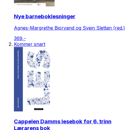
Nye barneboklesninger
Agnes-Margrethe Bjorvand og Svein Slettan (red.)
369,-
Kommer snart
Cappelen Damms lesebok for 6. trinn
Lærarens bok