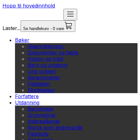
Hopp til hovedinnhold
Laster...
Se handlekurv - 0 vare
Bøker
Skjønnlitteratur
Dokumentar og fakta
Hobby og fritid
Barn og ungdom
Ung voksen
Serieromaner
Fagbøker
Skolebøker
Forfattere
Utdanning
Barnehage
Grunnskole
Videregående
Norsk som andrespråk
Fagskole