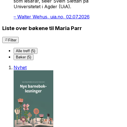
som lesarar, seier Svein Slettan på
Universitetet i Agder (UiA).
–
Walter Wehus, uia.no, 02.07.2026
Liste over bøkene til Maria Parr
Filter
Alle treff (5)
Bøker (5)
Nyhet