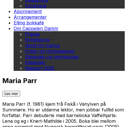
Akademisk
Forskning
Abonnement
Arrangementer
Elling bokkafé
Om Cappelen Damm
Presse
Nyhetsbrev
Send inn manus
Priser og nominasjoner
Stipender og minnepriser
Kataloger
Rapport 2025
Maria Parr
Les mer
Maria Parr (f. 1981) kjem frå Fiskå i Vanylven på
Sunnmøre. Ho er utdanna lektor, men jobbar fulltid som
forfattar. Parr debuterte med barneboka
Vaffelhjarte.
Lena og eg i Knert-Mathilde
i 2005. Boka blei mellom
anna premiert med Nynorsk barnelitteraturpris (2005)