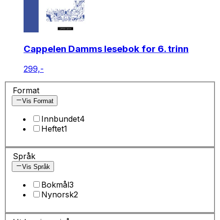
Cappelen Damms lesebok for 6. trinn
299,-
Format
Vis Format
Innbundet
4
Heftet
1
Språk
Vis Språk
Bokmål
3
Nynorsk
2