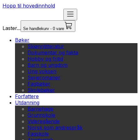
Hopp til hovedinnhold
Laster...
Se handlekurv - 0 vare
Bøker
Skjønnlitteratur
Dokumentar og fakta
Hobby og fritid
Barn og ungdom
Ung voksen
Serieromaner
Fagbøker
Skolebøker
Forfattere
Utdanning
Barnehage
Grunnskole
Videregående
Norsk som andrespråk
Fagskole