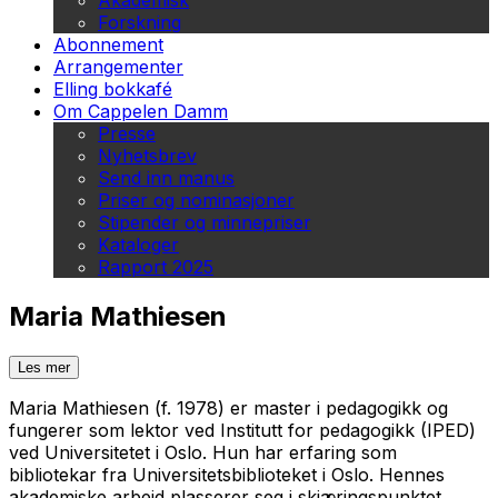
Akademisk
Forskning
Abonnement
Arrangementer
Elling bokkafé
Om Cappelen Damm
Presse
Nyhetsbrev
Send inn manus
Priser og nominasjoner
Stipender og minnepriser
Kataloger
Rapport 2025
Maria Mathiesen
Les mer
Maria Mathiesen (f. 1978) er master i pedagogikk og
fungerer som lektor ved Institutt for pedagogikk (IPED)
ved Universitetet i Oslo. Hun har erfaring som
bibliotekar fra Universitetsbiblioteket i Oslo. Hennes
akademiske arbeid plasserer seg i skjæringspunktet