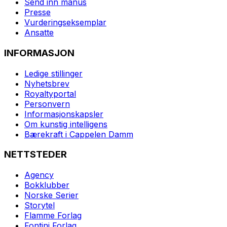
Send inn manus
Presse
Vurderingseksemplar
Ansatte
INFORMASJON
Ledige stillinger
Nyhetsbrev
Royaltyportal
Personvern
Informasjonskapsler
Om kunstig intelligens
Bærekraft i Cappelen Damm
NETTSTEDER
Agency
Bokklubber
Norske Serier
Storytel
Flamme Forlag
Fontini Forlag