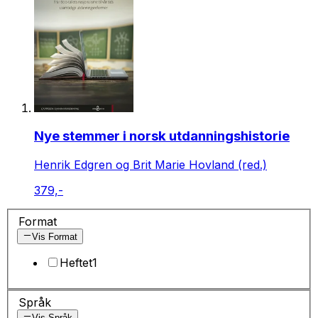
Nye stemmer i norsk utdanningshistorie
Henrik Edgren og Brit Marie Hovland (red.)
379,-
Format
Vis Format
Heftet
1
Språk
Vis Språk