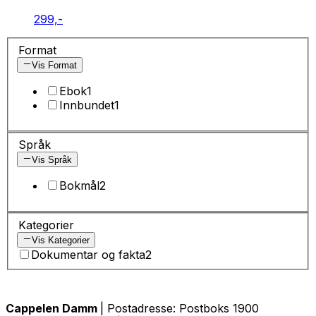
299,-
Format
Vis Format
Ebok
1
Innbundet
1
Språk
Vis Språk
Bokmål
2
Kategorier
Vis Kategorier
Dokumentar og fakta
2
Cappelen Damm
| Postadresse: Postboks 1900