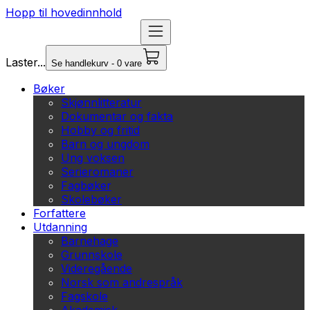
Hopp til hovedinnhold
Laster...
Se handlekurv - 0 vare
Bøker
Skjønnlitteratur
Dokumentar og fakta
Hobby og fritid
Barn og ungdom
Ung voksen
Serieromaner
Fagbøker
Skolebøker
Forfattere
Utdanning
Barnehage
Grunnskole
Videregående
Norsk som andrespråk
Fagskole