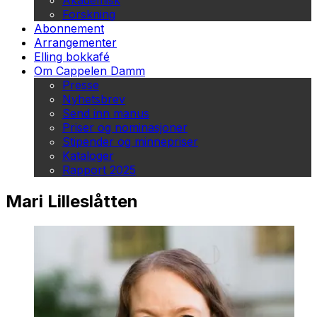
Akademisk
Forskning
Abonnement
Arrangementer
Elling bokkafé
Om Cappelen Damm
Presse
Nyhetsbrev
Send inn manus
Priser og nominasjoner
Stipender og minnepriser
Kataloger
Rapport 2025
Mari Lilleslåtten