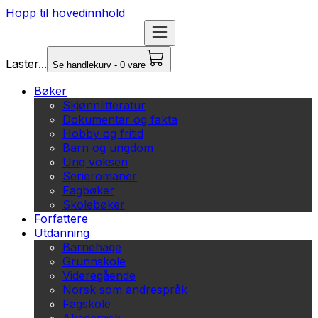
Hopp til hovedinnhold
Laster...
Se handlekurv - 0 vare
Bøker
Skjønnlitteratur
Dokumentar og fakta
Hobby og fritid
Barn og ungdom
Ung voksen
Serieromaner
Fagbøker
Skolebøker
Forfattere
Utdanning
Barnehage
Grunnskole
Videregående
Norsk som andrespråk
Fagskole