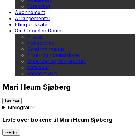
Akademisk
Forskning
Abonnement
Arrangementer
Elling bokkafé
Om Cappelen Damm
Presse
Nyhetsbrev
Send inn manus
Priser og nominasjoner
Stipender og minnepriser
Kataloger
Rapport 2025
Mari Heum Sjøberg
Les mer
Bibliografi
Liste over bøkene til Mari Heum Sjøberg
Filter