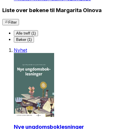
Liste over bøkene til Margarita Olnova
Filter
Alle treff (1)
Bøker (1)
Nyhet
Nye ungdomsboklesninger