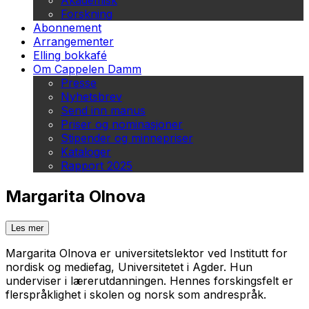
Akademisk
Forskning
Abonnement
Arrangementer
Elling bokkafé
Om Cappelen Damm
Presse
Nyhetsbrev
Send inn manus
Priser og nominasjoner
Stipender og minnepriser
Kataloger
Rapport 2025
Margarita Olnova
Les mer
Margarita Olnova er universitetslektor ved Institutt for
nordisk og mediefag, Universitetet i Agder. Hun
underviser i lærerutdanningen. Hennes forskingsfelt er
flerspråklighet i skolen og norsk som andrespråk.