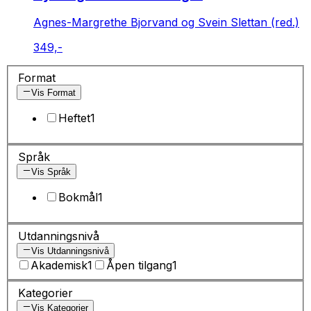
Agnes-Margrethe Bjorvand og Svein Slettan (red.)
349,-
Format
Vis Format
Heftet
1
Språk
Vis Språk
Bokmål
1
Utdanningsnivå
Vis Utdanningsnivå
Akademisk
1
Åpen tilgang
1
Kategorier
Vis Kategorier