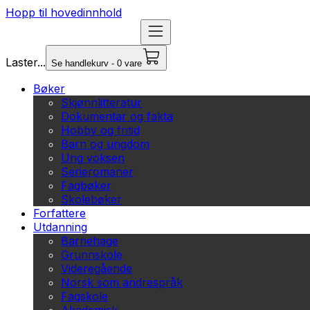
Hopp til hovedinnhold
Laster...
Se handlekurv - 0 vare
Bøker
Skjønnlitteratur
Dokumentar og fakta
Hobby og fritid
Barn og ungdom
Ung voksen
Serieromaner
Fagbøker
Skolebøker
Forfattere
Utdanning
Barnehage
Grunnskole
Videregående
Norsk som andrespråk
Fagskole