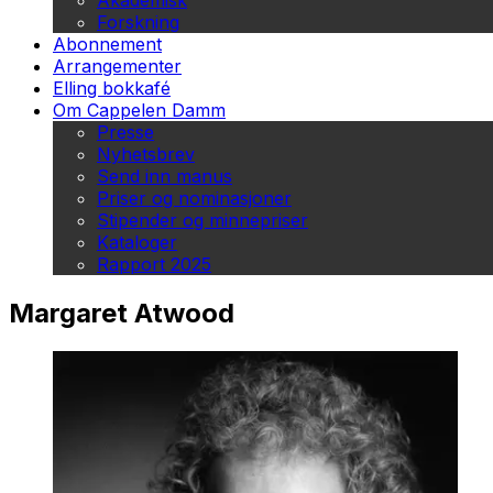
Akademisk
Forskning
Abonnement
Arrangementer
Elling bokkafé
Om Cappelen Damm
Presse
Nyhetsbrev
Send inn manus
Priser og nominasjoner
Stipender og minnepriser
Kataloger
Rapport 2025
Margaret Atwood