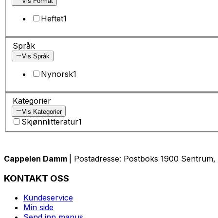
Vis Format
Heftet
1
Språk
Vis Språk
Nynorsk
1
Kategorier
Vis Kategorier
Skjønnlitteratur
1
Cappelen Damm
| Postadresse: Postboks 1900 Sentrum, 
KONTAKT OSS
Kundeservice
Min side
Send inn manus