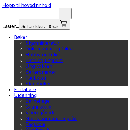
Hopp til hovedinnhold
Laster...
Se handlekurv - 0 vare
Bøker
Skjønnlitteratur
Dokumentar og fakta
Hobby og fritid
Barn og ungdom
Ung voksen
Serieromaner
Fagbøker
Skolebøker
Forfattere
Utdanning
Barnehage
Grunnskole
Videregående
Norsk som andrespråk
Fagskole