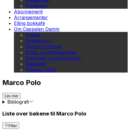
Akademisk
Forskning
Abonnement
Arrangementer
Elling bokkafé
Om Cappelen Damm
Presse
Nyhetsbrev
Send inn manus
Priser og nominasjoner
Stipender og minnepriser
Kataloger
Rapport 2025
Marco Polo
Les mer
Bibliografi
Liste over bøkene til Marco Polo
Filter