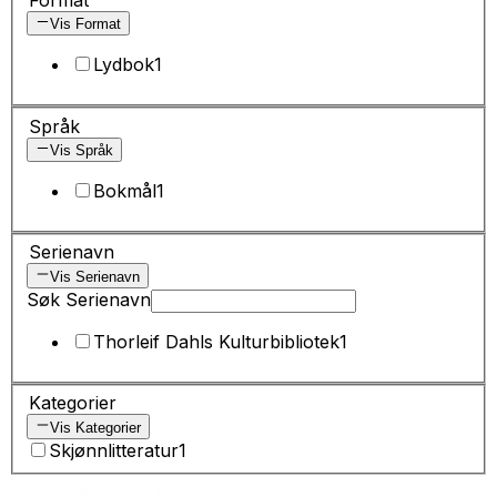
Vis Format
Lydbok
1
Språk
Vis Språk
Bokmål
1
Serienavn
Vis Serienavn
Søk Serienavn
Thorleif Dahls Kulturbibliotek
1
Kategorier
Vis Kategorier
Skjønnlitteratur
1