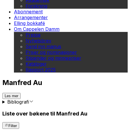
Akademisk
Forskning
Abonnement
Arrangementer
Elling bokkafé
Om Cappelen Damm
Presse
Nyhetsbrev
Send inn manus
Priser og nominasjoner
Stipender og minnepriser
Kataloger
Rapport 2025
Manfred Au
Les mer
Bibliografi
Liste over bøkene til Manfred Au
Filter