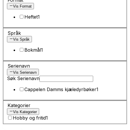
Vis Format
Heftet
1
Språk
Vis Språk
Bokmål
1
Serienavn
Vis Serienavn
Søk Serienavn
Cappelen Damms kjæledyrbøker
1
Kategorier
Vis Kategorier
Hobby og fritid
1