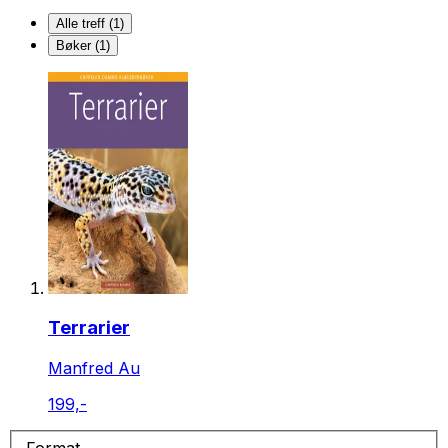
Alle treff (1)
Bøker (1)
Terrarier
Manfred Au
199,-
Format