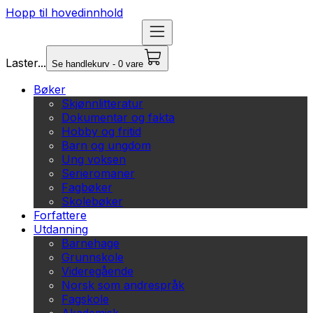
Hopp til hovedinnhold
Laster...
Se handlekurv - 0 vare
Bøker
Skjønnlitteratur
Dokumentar og fakta
Hobby og fritid
Barn og ungdom
Ung voksen
Serieromaner
Fagbøker
Skolebøker
Forfattere
Utdanning
Barnehage
Grunnskole
Videregående
Norsk som andrespråk
Fagskole