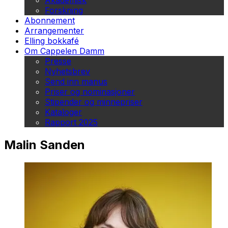
Akademisk
Forskning
Abonnement
Arrangementer
Elling bokkafé
Om Cappelen Damm
Presse
Nyhetsbrev
Send inn manus
Priser og nominasjoner
Stipender og minnepriser
Kataloger
Rapport 2025
Malin Sanden