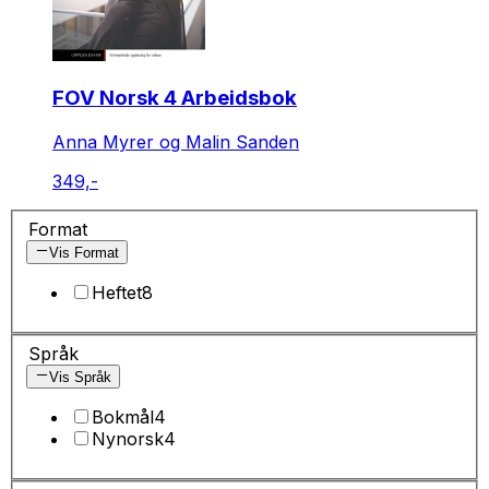
FOV Norsk 4 Arbeidsbok
Anna Myrer og Malin Sanden
349,-
Format
Vis Format
Heftet
8
Språk
Vis Språk
Bokmål
4
Nynorsk
4