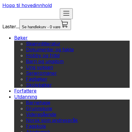
Hopp til hovedinnhold
Laster...
Se handlekurv - 0 vare
Bøker
Skjønnlitteratur
Dokumentar og fakta
Hobby og fritid
Barn og ungdom
Ung voksen
Serieromaner
Fagbøker
Skolebøker
Forfattere
Utdanning
Barnehage
Grunnskole
Videregående
Norsk som andrespråk
Fagskole