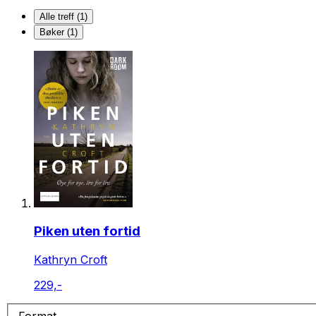
Alle treff (1)
Bøker (1)
Piken uten fortid
Kathryn Croft
229,-
Format