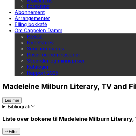
Akademisk
Forskning
Abonnement
Arrangementer
Elling bokkafé
Om Cappelen Damm
Presse
Nyhetsbrev
Send inn manus
Priser og nominasjoner
Stipender og minnepriser
Kataloger
Rapport 2025
Madeleine Milburn Literary, TV and F
Les mer
Bibliografi
Liste over bøkene til Madeleine Milburn Literary
Filter