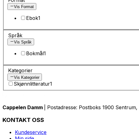
Vis Format
Ebok
1
Språk
Vis Språk
Bokmål
1
Kategorier
Vis Kategorier
Skjønnlitteratur
1
Cappelen Damm
| Postadresse: Postboks 1900 Sentrum, 
KONTAKT OSS
Kundeservice
Min side