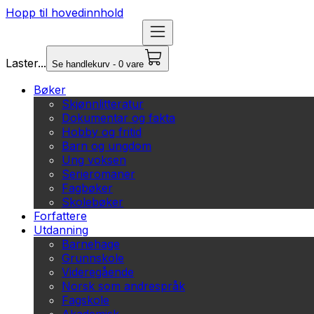
Hopp til hovedinnhold
Laster...
Se handlekurv - 0 vare
Bøker
Skjønnlitteratur
Dokumentar og fakta
Hobby og fritid
Barn og ungdom
Ung voksen
Serieromaner
Fagbøker
Skolebøker
Forfattere
Utdanning
Barnehage
Grunnskole
Videregående
Norsk som andrespråk
Fagskole