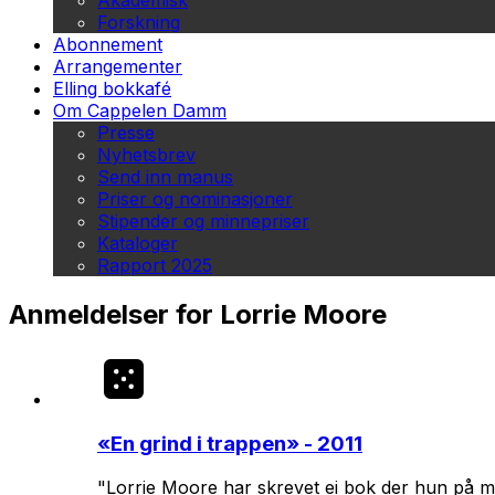
Akademisk
Forskning
Abonnement
Arrangementer
Elling bokkafé
Om Cappelen Damm
Presse
Nyhetsbrev
Send inn manus
Priser og nominasjoner
Stipender og minnepriser
Kataloger
Rapport 2025
Anmeldelser for Lorrie Moore
«
En grind i trappen
» - 2011
"Lorrie Moore har skrevet ei bok der hun på mes