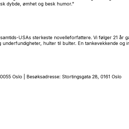
gisk dybde, ømhet og besk humor."
amtids-USAs sterkeste novelleforfattere. Vi følger 21 år ga
underfundigheter, hulter til bulter. En tankevekkende og int
0055 Oslo | Besøksadresse: Stortingsgata 28, 0161 Oslo