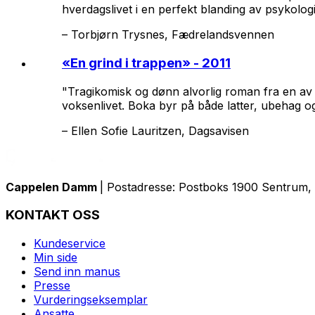
hverdagslivet i en perfekt blanding av psykolo
–
Torbjørn Trysnes, Fædrelandsvennen
«
En grind i trappen
» - 2011
"Tragikomisk og dønn alvorlig roman fra en av s
voksenlivet. Boka byr på både latter, ubehag og 
–
Ellen Sofie Lauritzen, Dagsavisen
Cappelen Damm
| Postadresse: Postboks 1900 Sentrum, 
KONTAKT OSS
Kundeservice
Min side
Send inn manus
Presse
Vurderingseksemplar
Ansatte