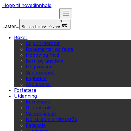
Hopp til hovedinnhold
Laster...
Se handlekurv - 0 vare
Bøker
Skjønnlitteratur
Dokumentar og fakta
Hobby og fritid
Barn og ungdom
Ung voksen
Serieromaner
Fagbøker
Skolebøker
Forfattere
Utdanning
Barnehage
Grunnskole
Videregående
Norsk som andrespråk
Fagskole