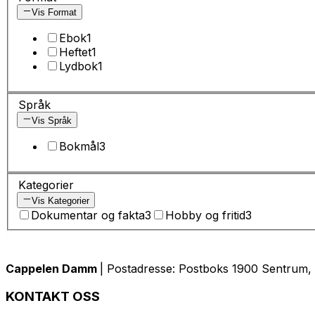
Vis Format
Ebok
1
Heftet
1
Lydbok
1
Språk
Vis Språk
Bokmål
3
Kategorier
Vis Kategorier
Dokumentar og fakta
3
Hobby og fritid
3
Cappelen Damm
| Postadresse: Postboks 1900 Sentrum, 
KONTAKT OSS