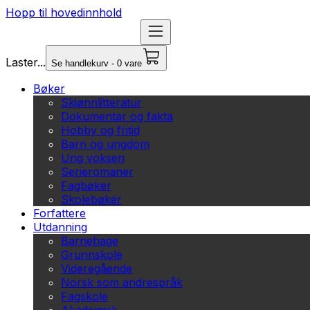
Hopp til hovedinnhold
Laster...
Se handlekurv - 0 vare
Bøker
Skjønnlitteratur
Dokumentar og fakta
Hobby og fritid
Barn og ungdom
Ung voksen
Serieromaner
Fagbøker
Skolebøker
Forfattere
Utdanning
Barnehage
Grunnskole
Videregående
Norsk som andrespråk
Fagskole