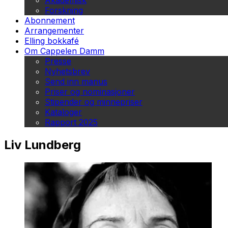
Akademisk
Forskning
Abonnement
Arrangementer
Elling bokkafé
Om Cappelen Damm
Presse
Nyhetsbrev
Send inn manus
Priser og nominasjoner
Stipender og minnepriser
Kataloger
Rapport 2025
Liv Lundberg