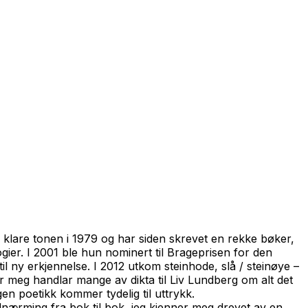
 klare tonen
i 1979 og har siden skrevet en rekke bøker,
gier. I 2001 ble hun nominert til Brageprisen for den
, til ny erkjennelse. I 2012 utkom
steinhode
,
slå / steinøye
–
for meg handlar mange av dikta til Liv Lundberg om alt det
n poetikk kommer tydelig til uttrykk.
tilnærming fra bok til bok, jeg kjenner meg drevet av en