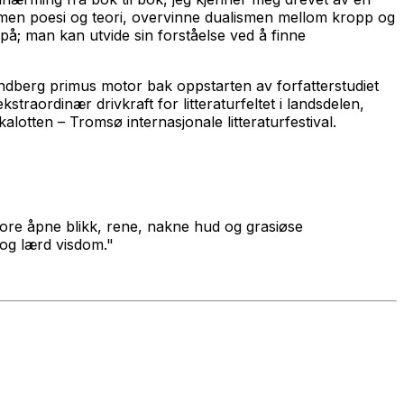
sammen poesi og teori, overvinne dualismen mellom kropp og
på; man kan utvide sin forståelse ved å finne
 Lundberg primus motor bak oppstarten av forfatterstudiet
straordinær drivkraft for litteraturfeltet i landsdelen,
lotten – Tromsø internasjonale litteraturfestival.
tore åpne blikk, rene, nakne hud og grasiøse
 og lærd visdom."