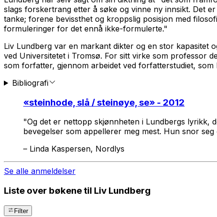
slags forskertrang etter å søke og vinne ny innsikt. Det e
tanke; forene bevissthet og kroppslig posisjon med filosof
formuleringer for det ennå ikke-formulerte."
Liv Lundberg var en markant dikter og en stor kapasitet og
ved Universitetet i Tromsø. For sitt virke som professor de
som forfatter, gjennom arbeidet ved forfatterstudiet, som 
Bibliografi
«
steinhode, slå / steinøye, se
» - 2012
"Og det er nettopp skjønnheten i Lundbergs lyrikk, 
bevegelser som appellerer meg mest. Hun snor seg gj
–
Linda Kaspersen, Nordlys
Se alle anmeldelser
Liste over bøkene til Liv Lundberg
Filter