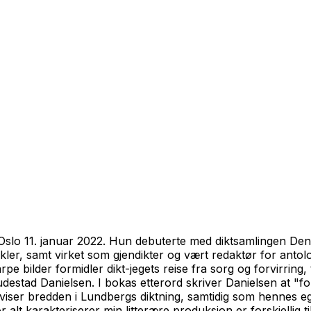
 Oslo 11. januar 2022. Hun debuterte med diktsamlingen
Den
kler, samt virket som gjendikter og vært redaktør for antolo
arpe bilder formidler dikt-jegets reise fra sorg og forvirring
 Audestad Danielsen. I bokas etterord skriver Danielsen at "
ser bredden i Lundbergs diktning, samtidig som hennes ege
 alt karakteriserer min litterære produksjon er forskjellig 