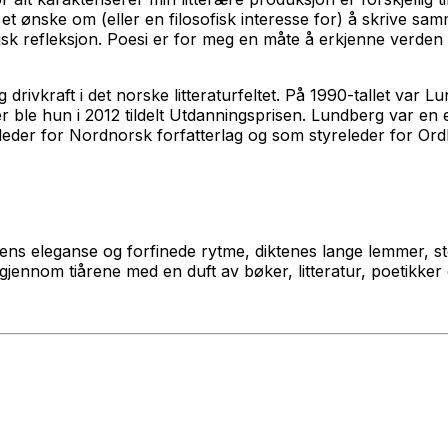
r et ønske om (eller en filosofisk interesse for) å skrive 
isk refleksjon. Poesi er for meg en måte å erkjenne verden 
 drivkraft i det norske litteraturfeltet. På 1990-tallet var
r ble hun i 2012 tildelt Utdanningsprisen. Lundberg var en ek
leder for Nordnorsk forfatterlag og som styreleder for Ordka
dens eleganse og forfinede rytme, diktenes lange lemmer, s
ennom tiårene med en duft av bøker, litteratur, poetikker