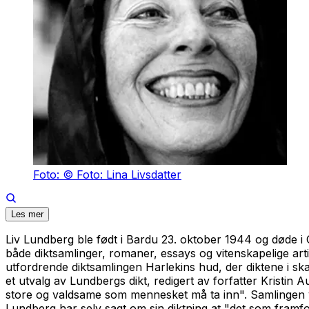
Foto: © Foto: Lina Livsdatter
Les mer
Liv Lundberg ble født i Bardu 23. oktober 1944 og døde i
både diktsamlinger, romaner, essays og vitenskapelige arti
utfordrende diktsamlingen
Harlekins hud
, der diktene i sk
et utvalg av Lundbergs dikt, redigert av forfatter Kristin
store og valdsame som mennesket må ta inn". Samlingen vi
Lundberg har selv sagt om sin diktning at "det som framfor