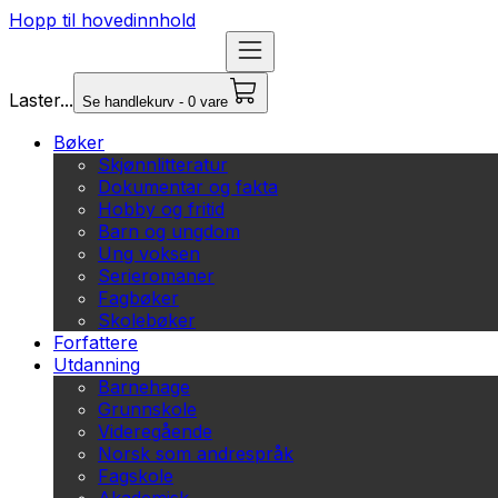
Hopp til hovedinnhold
Laster...
Se handlekurv - 0 vare
Bøker
Skjønnlitteratur
Dokumentar og fakta
Hobby og fritid
Barn og ungdom
Ung voksen
Serieromaner
Fagbøker
Skolebøker
Forfattere
Utdanning
Barnehage
Grunnskole
Videregående
Norsk som andrespråk
Fagskole