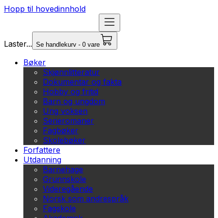
Hopp til hovedinnhold
Laster...
Se handlekurv - 0 vare
Bøker
Skjønnlitteratur
Dokumentar og fakta
Hobby og fritid
Barn og ungdom
Ung voksen
Serieromaner
Fagbøker
Skolebøker
Forfattere
Utdanning
Barnehage
Grunnskole
Videregående
Norsk som andrespråk
Fagskole