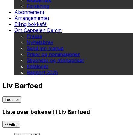
Akademisk
Forskning
Abonnement
Arrangementer
Elling bokkafé
Om Cappelen Damm
Presse
Nyhetsbrev
Send inn manus
Priser og nominasjoner
Stipender og minnepriser
Kataloger
Rapport 2025
Liv Barfoed
Les mer
Liste over bøkene til Liv Barfoed
Filter