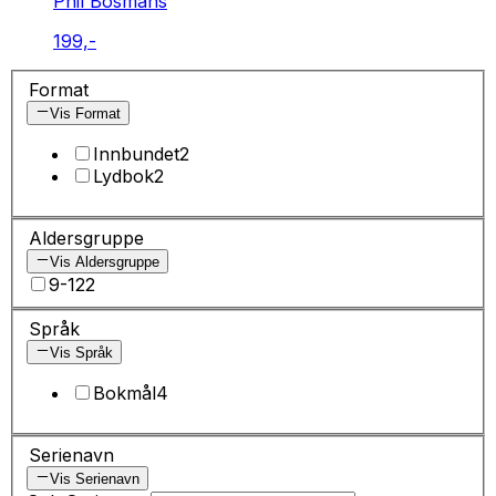
Phil Bosmans
199,-
Format
Vis Format
Innbundet
2
Lydbok
2
Aldersgruppe
Vis Aldersgruppe
9-12
2
Språk
Vis Språk
Bokmål
4
Serienavn
Vis Serienavn