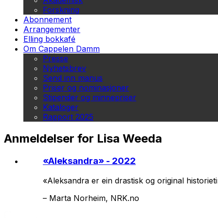
Akademisk
Forskning
Abonnement
Arrangementer
Elling bokkafé
Om Cappelen Damm
Presse
Nyhetsbrev
Send inn manus
Priser og nominasjoner
Stipender og minnepriser
Kataloger
Rapport 2025
Anmeldelser for Lisa Weeda
«
Aleksandra
» - 2022
«
Aleksandra
er ein drastisk og original historie­
–
Marta Norheim, NRK.no