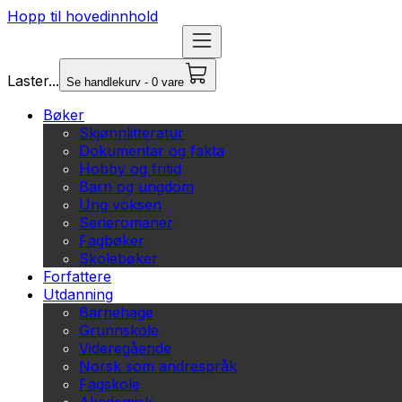
Hopp til hovedinnhold
Laster...
Se handlekurv - 0 vare
Bøker
Skjønnlitteratur
Dokumentar og fakta
Hobby og fritid
Barn og ungdom
Ung voksen
Serieromaner
Fagbøker
Skolebøker
Forfattere
Utdanning
Barnehage
Grunnskole
Videregående
Norsk som andrespråk
Fagskole