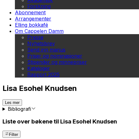
Akademisk
Forskning
Abonnement
Arrangementer
Elling bokkafé
Om Cappelen Damm
Presse
Nyhetsbrev
Send inn manus
Priser og nominasjoner
Stipender og minnepriser
Kataloger
Rapport 2025
Lisa Esohel Knudsen
Les mer
Bibliografi
Liste over bøkene til Lisa Esohel Knudsen
Filter