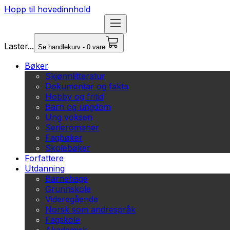
Hopp til hovedinnhold
Laster...
Se handlekurv - 0 vare
Bøker
Skjønnlitteratur
Dokumentar og fakta
Hobby og fritid
Barn og ungdom
Ung voksen
Serieromaner
Fagbøker
Skolebøker
Forfattere
Utdanning
Barnehage
Grunnskole
Videregående
Norsk som andrespråk
Fagskole