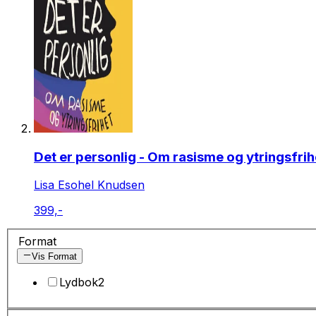
Det er personlig - Om rasisme og ytringsfrih
Lisa Esohel Knudsen
399,-
Format
Vis Format
Lydbok
2