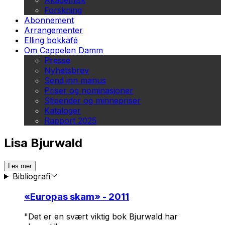
Akademisk
Forskning
Abonnement
Arrangementer
Elling bokkafé
Om Cappelen Damm
Presse
Nyhetsbrev
Send inn manus
Priser og nominasjoner
Stipender og minnepriser
Kataloger
Rapport 2025
Lisa Bjurwald
Les mer
Bibliografi
«
Europas skam
» - 2011
"Det er en svært viktig bok Bjurwald har