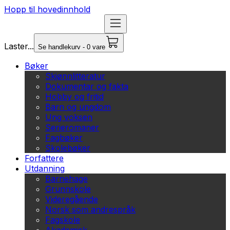
Hopp til hovedinnhold
Laster...
Se handlekurv - 0 vare
Bøker
Skjønnlitteratur
Dokumentar og fakta
Hobby og fritid
Barn og ungdom
Ung voksen
Serieromaner
Fagbøker
Skolebøker
Forfattere
Utdanning
Barnehage
Grunnskole
Videregående
Norsk som andrespråk
Fagskole