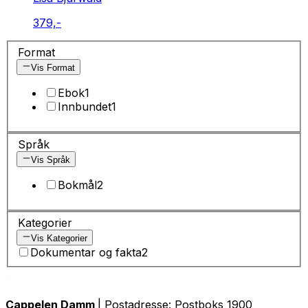
379,-
Format
Vis Format
Ebok
1
Innbundet
1
Språk
Vis Språk
Bokmål
2
Kategorier
Vis Kategorier
Dokumentar og fakta
2
Cappelen Damm
| Postadresse: Postboks 1900