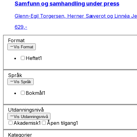
Samfunn og samhandling under press
Glenn-Egil Torgersen, Herner Sæverot og Linnéa Je
629,-
Format
Vis Format
Heftet
1
Språk
Vis Språk
Bokmål
1
Utdanningsnivå
Vis Utdanningsnivå
Akademisk
1
Åpen tilgang
1
Kategorier