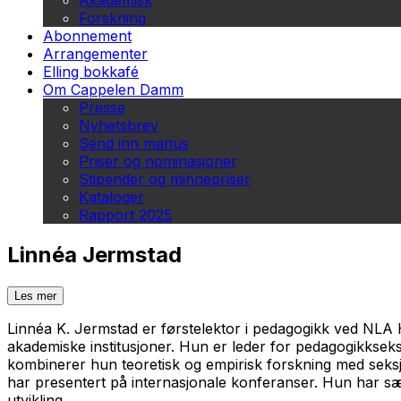
Akademisk
Forskning
Abonnement
Arrangementer
Elling bokkafé
Om Cappelen Damm
Presse
Nyhetsbrev
Send inn manus
Priser og nominasjoner
Stipender og minnepriser
Kataloger
Rapport 2025
Linnéa Jermstad
Les mer
Linnéa K. Jermstad er førstelektor i pedagogikk ved NLA 
akademiske institusjoner. Hun er leder for pedagogikksek
kombinerer hun teoretisk og empirisk forskning med seksj
har presentert på internasjonale konferanser. Hun har sæ
utvikling.