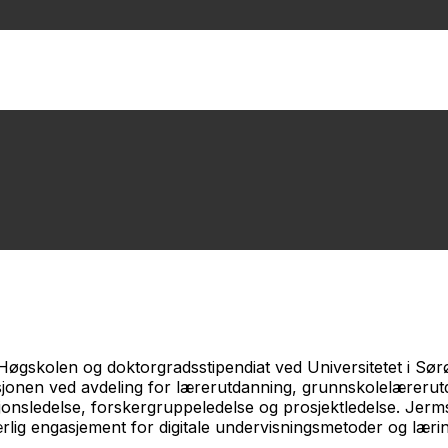
Høgskolen og doktorgradsstipendiat ved Universitetet i Sør
sjonen ved avdeling for lærerutdanning, grunnskolelærerut
onsledelse, forskergruppeledelse og prosjektledelse. Jerms
rlig engasjement for digitale undervisningsmetoder og læri