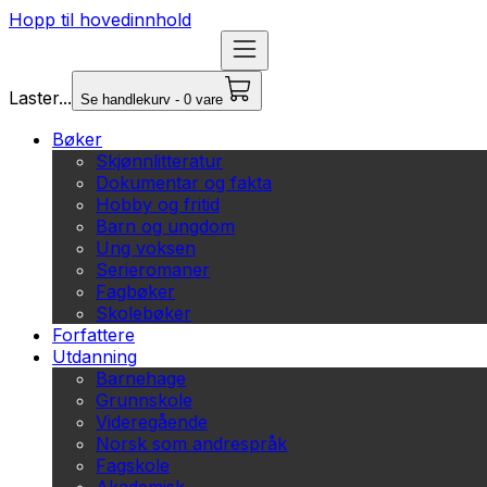
Hopp til hovedinnhold
Laster...
Se handlekurv - 0 vare
Bøker
Skjønnlitteratur
Dokumentar og fakta
Hobby og fritid
Barn og ungdom
Ung voksen
Serieromaner
Fagbøker
Skolebøker
Forfattere
Utdanning
Barnehage
Grunnskole
Videregående
Norsk som andrespråk
Fagskole