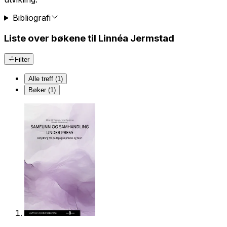
Bibliografi
Liste over bøkene til Linnéa Jermstad
Filter
Alle treff (1)
Bøker (1)