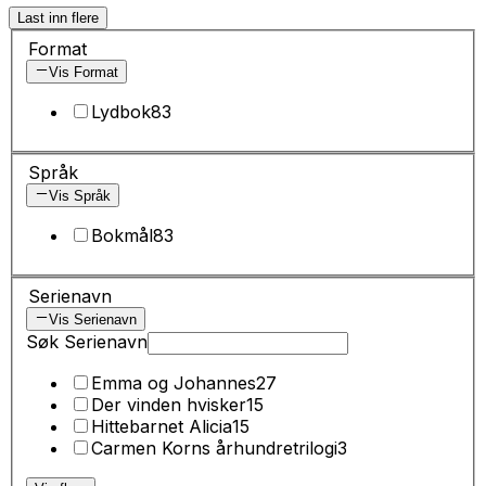
Last inn flere
Format
Vis Format
Lydbok
83
Språk
Vis Språk
Bokmål
83
Serienavn
Vis Serienavn
Søk Serienavn
Emma og Johannes
27
Der vinden hvisker
15
Hittebarnet Alicia
15
Carmen Korns århundretrilogi
3