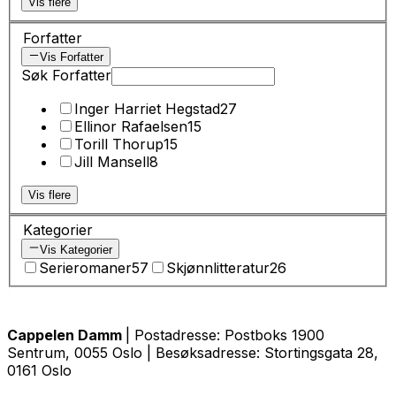
Vis flere
Forfatter
Vis Forfatter
Søk Forfatter
Inger Harriet Hegstad
27
Ellinor Rafaelsen
15
Torill Thorup
15
Jill Mansell
8
Vis flere
Kategorier
Vis Kategorier
Serieromaner
57
Skjønnlitteratur
26
Cappelen Damm
| Postadresse: Postboks 1900
Sentrum, 0055 Oslo | Besøksadresse: Stortingsgata 28,
0161 Oslo