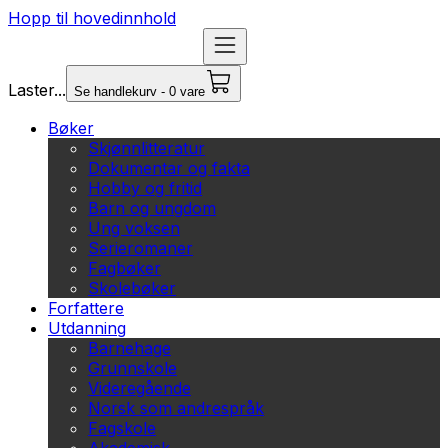
Hopp til hovedinnhold
Laster...
Se handlekurv - 0 vare
Bøker
Skjønnlitteratur
Dokumentar og fakta
Hobby og fritid
Barn og ungdom
Ung voksen
Serieromaner
Fagbøker
Skolebøker
Forfattere
Utdanning
Barnehage
Grunnskole
Videregående
Norsk som andrespråk
Fagskole