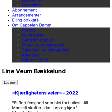
Akademisk
Forskning
Abonnement
Arrangementer
Elling bokkafé
Om Cappelen Damm
Presse
Nyhetsbrev
Send inn manus
Priser og nominasjoner
Stipender og minnepriser
Kataloger
Rapport 2025
Line Veum Bækkelund
Les mer
«
Kjærlighetens veier
» - 2022
"Ei flott feelgood som blei fort utlest. Jill
Mansell skuffer ikke. Løp og kjøp."