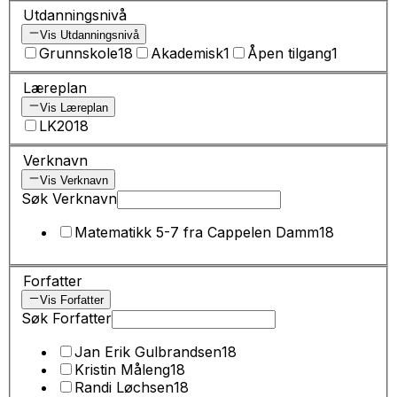
Utdanningsnivå
Vis Utdanningsnivå
Grunnskole
18
Akademisk
1
Åpen tilgang
1
Læreplan
Vis Læreplan
LK20
18
Verknavn
Vis Verknavn
Søk Verknavn
Matematikk 5-7 fra Cappelen Damm
18
Forfatter
Vis Forfatter
Søk Forfatter
Jan Erik Gulbrandsen
18
Kristin Måleng
18
Randi Løchsen
18