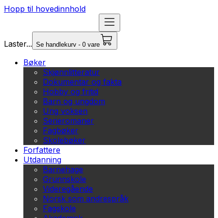
Hopp til hovedinnhold
Laster...
Se handlekurv - 0 vare
Bøker
Skjønnlitteratur
Dokumentar og fakta
Hobby og fritid
Barn og ungdom
Ung voksen
Serieromaner
Fagbøker
Skolebøker
Forfattere
Utdanning
Barnehage
Grunnskole
Videregående
Norsk som andrespråk
Fagskole