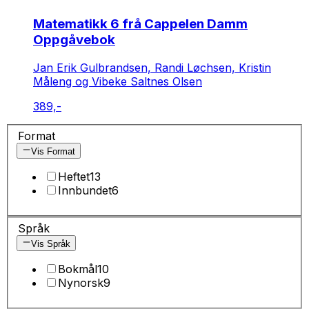
Matematikk 6 frå Cappelen Damm
Oppgåvebok
Jan Erik Gulbrandsen, Randi Løchsen, Kristin
Måleng og Vibeke Saltnes Olsen
389,-
Format
Vis Format
Heftet
13
Innbundet
6
Språk
Vis Språk
Bokmål
10
Nynorsk
9