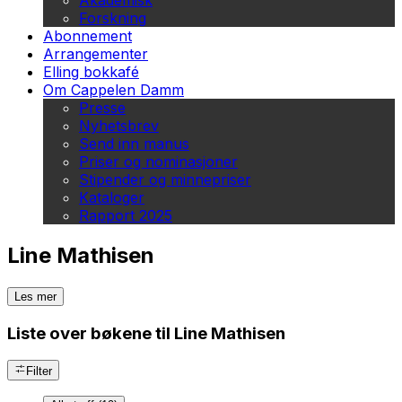
Akademisk
Forskning
Abonnement
Arrangementer
Elling bokkafé
Om Cappelen Damm
Presse
Nyhetsbrev
Send inn manus
Priser og nominasjoner
Stipender og minnepriser
Kataloger
Rapport 2025
Line Mathisen
Les mer
Liste over bøkene til Line Mathisen
Filter