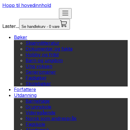
Hopp til hovedinnhold
Laster...
Se handlekurv - 0 vare
Bøker
Skjønnlitteratur
Dokumentar og fakta
Hobby og fritid
Barn og ungdom
Ung voksen
Serieromaner
Fagbøker
Skolebøker
Forfattere
Utdanning
Barnehage
Grunnskole
Videregående
Norsk som andrespråk
Fagskole