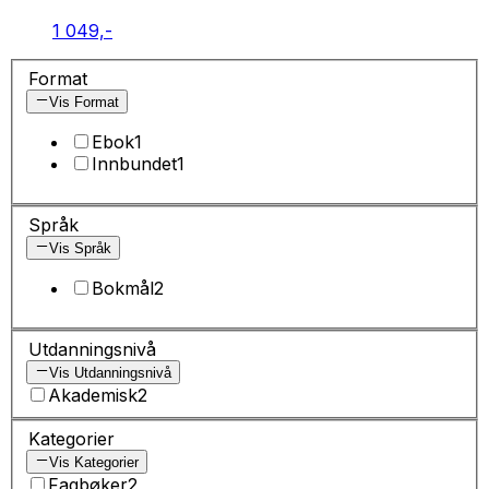
1 049,-
Format
Vis Format
Ebok
1
Innbundet
1
Språk
Vis Språk
Bokmål
2
Utdanningsnivå
Vis Utdanningsnivå
Akademisk
2
Kategorier
Vis Kategorier
Fagbøker
2