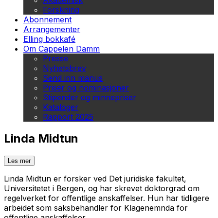
Akademisk
Forskning
Abonnement
Arrangementer
Elling bokkafé
Om Cappelen Damm
Presse
Nyhetsbrev
Send inn manus
Priser og nominasjoner
Stipender og minnepriser
Kataloger
Rapport 2025
Linda Midtun
Les mer
Linda Midtun er forsker ved Det juridiske fakultet,
Universitetet i Bergen, og har skrevet doktorgrad om
regelverket for offentlige anskaffelser. Hun har tidligere
arbeidet som saksbehandler for Klagenemnda for
offentlige anskaffelser.