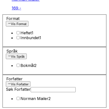
169,-
Format
Vis Format
Heftet
1
Innbundet
1
Språk
Vis Språk
Bokmål
2
Forfatter
Vis Forfatter
Søk Forfatter
Norman Mailer
2