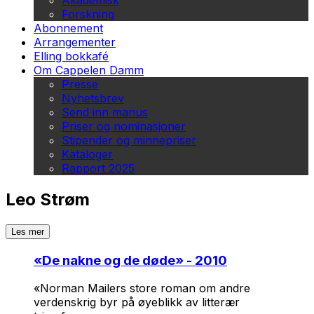
Akademisk
Forskning
Abonnement
Arrangementer
Elling bokkafé
Om Cappelen Damm
Presse
Nyhetsbrev
Send inn manus
Priser og nominasjoner
Stipender og minnepriser
Kataloger
Rapport 2025
Leo Strøm
Les mer
«
De nakne og de døde
» - 2010
«Norman Mailers store roman om andre
verdenskrig byr på øyeblikk av litterær