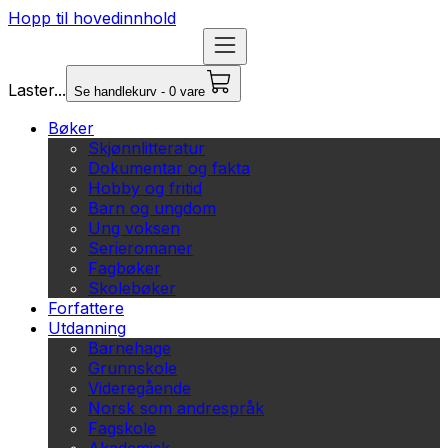
Hopp til hovedinnhold
Laster...
Se handlekurv - 0 vare
Bøker
Skjønnlitteratur
Dokumentar og fakta
Hobby og fritid
Barn og ungdom
Ung voksen
Serieromaner
Fagbøker
Skolebøker
Forfattere
Utdanning
Barnehage
Grunnskole
Videregående
Norsk som andrespråk
Fagskole