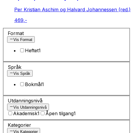
Per Kristian Aschim og Halvard Johannessen (red.)
469,-
Format
Vis Format
Heftet
1
Språk
Vis Språk
Bokmål
1
Utdanningsnivå
Vis Utdanningsnivå
Akademisk
1
Åpen tilgang
1
Kategorier
Vis Kategorier