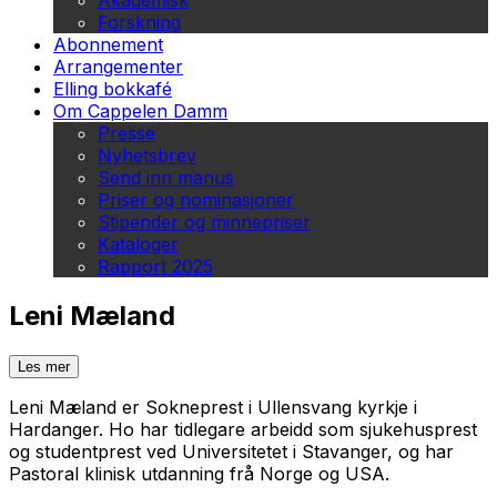
Akademisk
Forskning
Abonnement
Arrangementer
Elling bokkafé
Om Cappelen Damm
Presse
Nyhetsbrev
Send inn manus
Priser og nominasjoner
Stipender og minnepriser
Kataloger
Rapport 2025
Leni Mæland
Les mer
Leni Mæland er Sokneprest i Ullensvang kyrkje i
Hardanger. Ho har tidlegare arbeidd som sjukehusprest
og studentprest ved Universitetet i Stavanger, og har
Pastoral klinisk utdanning frå Norge og USA.