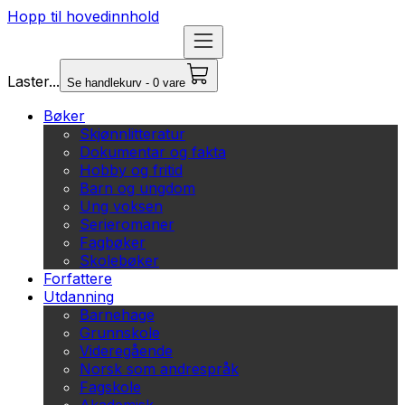
Hopp til hovedinnhold
Laster...
Se handlekurv - 0 vare
Bøker
Skjønnlitteratur
Dokumentar og fakta
Hobby og fritid
Barn og ungdom
Ung voksen
Serieromaner
Fagbøker
Skolebøker
Forfattere
Utdanning
Barnehage
Grunnskole
Videregående
Norsk som andrespråk
Fagskole