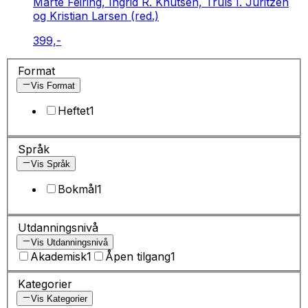
Marte Feiring, Ingrid R. Knutsen, Truls I. Juritzen
og Kristian Larsen (red.)
399,-
Format
Vis Format
Heftet
1
Språk
Vis Språk
Bokmål
1
Utdanningsnivå
Vis Utdanningsnivå
Akademisk
1
Åpen tilgang
1
Kategorier
Vis Kategorier