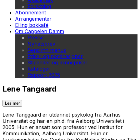
Akademisk
Forskning
Abonnement
Arrangementer
Elling bokkafé
Om Cappelen Damm
Presse
Nyhetsbrev
Send inn manus
Priser og nominasjoner
Stipender og minnepriser
Kataloger
Rapport 2025
Lene Tangaard
Les mer
Lene Tanggaard er utdannet psykolog fra Aarhus
Universitet og har en ph.d. fra Aalborg Universitet i
2005. Hun er ansatt som professor ved Institut for
Kommunikation, Aalborg Universitet. Hun er
forskningsleder for Center for Kvalitative Studier og The