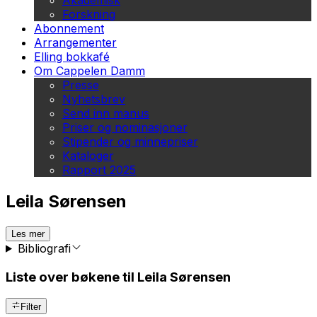
Akademisk
Forskning
Abonnement
Arrangementer
Elling bokkafé
Om Cappelen Damm
Presse
Nyhetsbrev
Send inn manus
Priser og nominasjoner
Stipender og minnepriser
Kataloger
Rapport 2025
Leila Sørensen
Les mer
Bibliografi
Liste over bøkene til Leila Sørensen
Filter