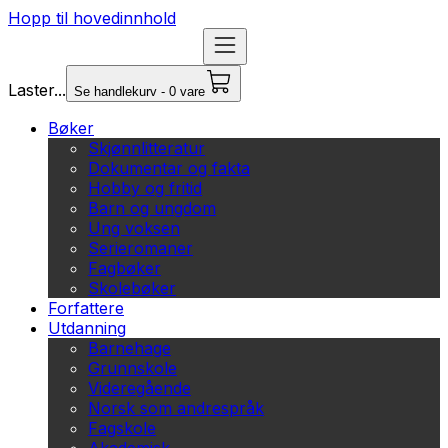
Hopp til hovedinnhold
Laster...
Se handlekurv - 0 vare
Bøker
Skjønnlitteratur
Dokumentar og fakta
Hobby og fritid
Barn og ungdom
Ung voksen
Serieromaner
Fagbøker
Skolebøker
Forfattere
Utdanning
Barnehage
Grunnskole
Videregående
Norsk som andrespråk
Fagskole