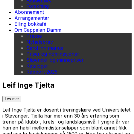
Akademisk
Forskning
Abonnement
Arrangementer
Elling bokkafé
Om Cappelen Damm
Presse
Nyhetsbrev
Send inn manus
Priser og nominasjoner
Stipender og minnepriser
Kataloger
Rapport 2025
Leif Inge Tjelta
Les mer
Leif Inge Tjelta er dosent i treningslære ved Universitetet
i Stavanger. Tjelta har mer enn 30 års erfaring som
trener på klubb-, krets- og landslagsnivå. I yngre år var
han en habil mellomdistanseløper som blant annet fikk
med seg to landskamper på 1500 m. Han har skrevet en