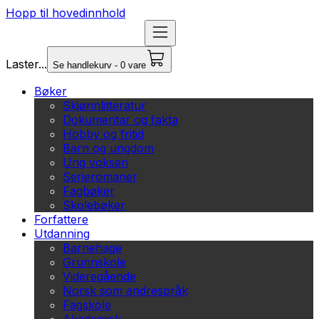
Hopp til hovedinnhold
Laster...
Se handlekurv - 0 vare
Bøker
Skjønnlitteratur
Dokumentar og fakta
Hobby og fritid
Barn og ungdom
Ung voksen
Serieromaner
Fagbøker
Skolebøker
Forfattere
Utdanning
Barnehage
Grunnskole
Videregående
Norsk som andrespråk
Fagskole