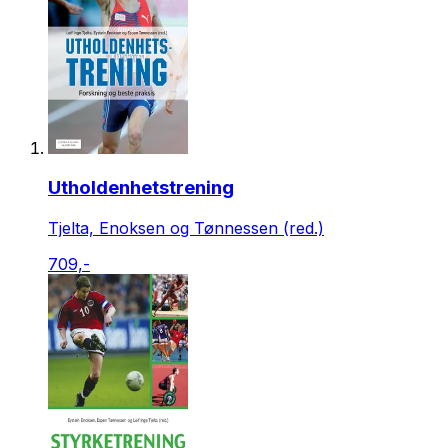
Utholdenhetstrening
Tjelta, Enoksen og Tønnessen (red.)
709,-