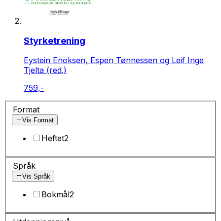
Styrketrening
Eystein Enoksen, Espen Tønnessen og Leif Inge
Tjelta (red.)
759,-
Format
Vis Format
Heftet
2
Språk
Vis Språk
Bokmål
2